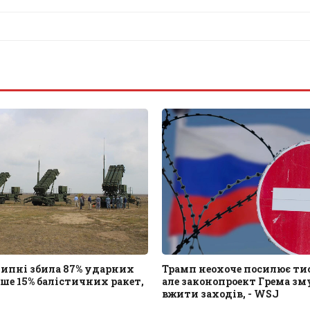
липні збила 87% ударних
Трамп неохоче посилює тис
ише 15% балістичних ракет,
але законопроект Грема зм
вжити заходів, - WSJ