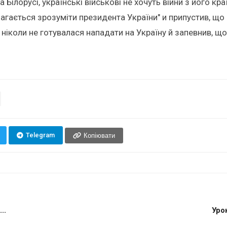
а Білорусі, українські військові не хочуть війни з його 
магається зрозуміти президента України" и припустив, що 
ніколи не готувалася нападати на Україну й запевнив, що 
Telegram
Копіювати
..
Уро