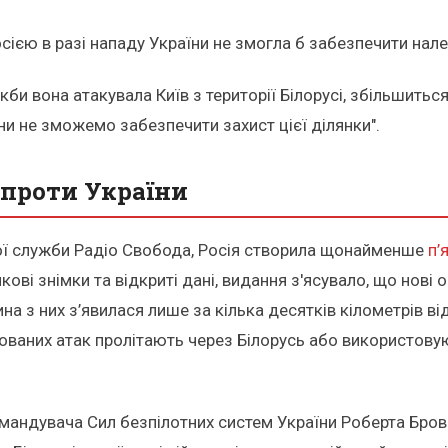
осією в разі нападу України не змогла б забезпечити нал
якби вона атакувала Київ з території Білорусі, збільшитьс
ни не зможемо забезпечити захист цієї ділянки".
і проти України
ої служби Радіо Свобода, Росія створила щонайменше
п’
ові знімки та відкриті дані, видання з'ясувало, що нові 
а з них з’явилася лише за кілька десятків кілометрів ві
масованих атак пролітають через Білорусь або використо
мандувача Сил безпілотних систем України Роберта Бров