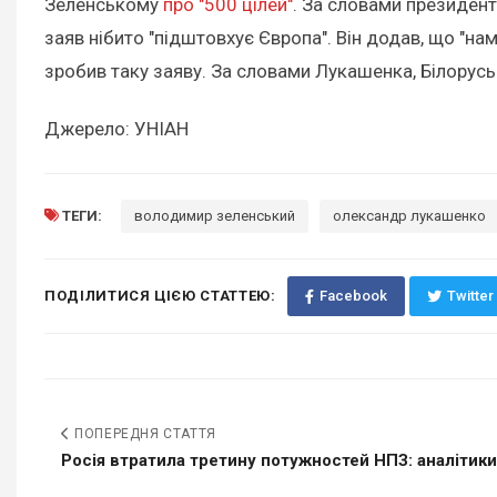
Зеленському
про "500 цілей"
. За словами президент
заяв нібито "підштовхує Європа". Він додав, що "на
зробив таку заяву. За словами Лукашенка, Білорусь 
Джерело: УНІАН
ТЕГИ:
володимир зеленський
олександр лукашенко
ПОДІЛИТИСЯ ЦІЄЮ СТАТТЕЮ:
Facebook
Twitter
ПОПЕРЕДНЯ СТАТТЯ
Росія втратила третину потужностей НПЗ: аналітики.