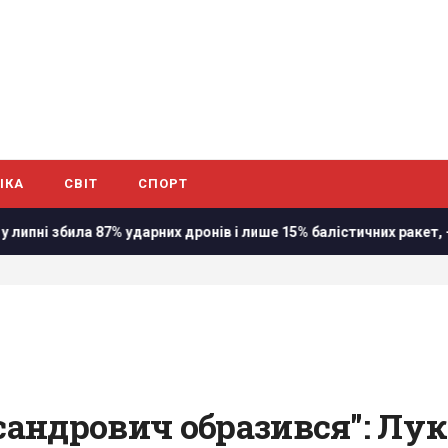
ІКА
СВІТ
СПОРТ
арних дронів і лише 15% балістичних ракет, - звіт
Трамп не
андрович образився": Лу