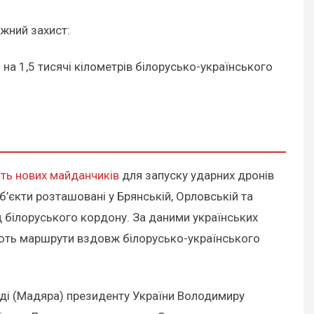
ежний захист:
я на 1,5 тисячі кілометрів білорусько-українського
ять нових майданчиків
для запуску ударних дронів
об’єкти розташовані у Брянській, Орловській та
д білоруського кордону. За даними українських
вують маршрути вздовж білорусько-українського
ді (Мадяра) президенту України Володимиру