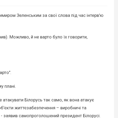
миром Зеленським за свої слова під час інтерв'ю
в). Можливо, й не варто було їх говорити,
арто".
у плані.
 атакувати Білорусь так само, як вона атакує
об’єкти життєзабезпечення – виробничі та
і", - заявив самопроголошений президент Білорусі.