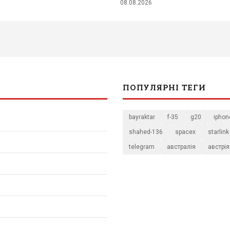
08.08.2026
ПОПУЛЯРНІ ТЕГИ
bayraktar
f-35
g20
iphon
shahed-136
spacex
starlink
telegram
австралія
австрія