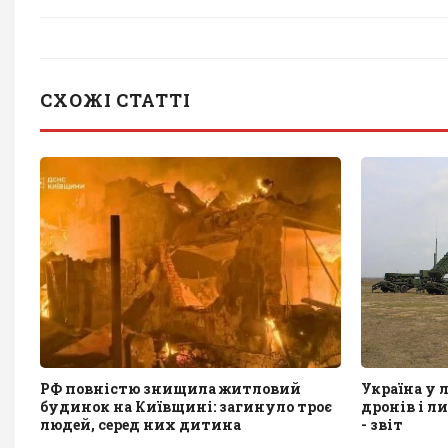
СХОЖІ СТАТТІ
РФ повністю знищила житловий
Україна у 
будинок на Київщині: загинуло троє
дронів і л
людей, серед них дитина
- звіт