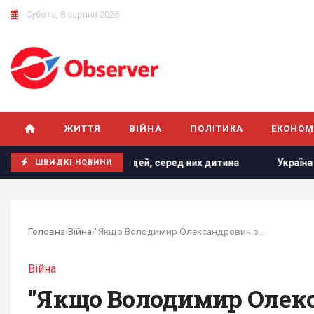
Субота, 8 серпня 2026
ЖИТТЯ
ВІЙНА
ПОЛІТИКА
ЕКОНОМ
оє людей, серед них дитина
Україна у липні збила 87% уд
ШВИДКІ НОВИНИ
Головна
›
Війна
›
"Якщо Володимир Олександрович образився":...
Війна
"Якщо Володимир Олекс