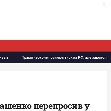
охоче посилює тиск на РФ, але законопроект Грема змусить йо
кашенко перепросив у