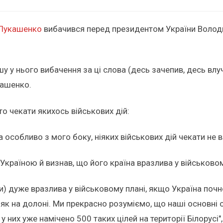
Лукашенко
вибачився перед президентом України Володи
у нього вибачення за ці слова (десь зачепив, десь влучи
кашенко.
рто чекати якихось військових дій:
а особливо з мого боку, ніяких військових дій чекати не в
Україною й визнав, що його країна вразлива у військовом
) дуже вразлива у військовому плані, якщо Україна почне
 як на долоні. Ми прекрасно розуміємо, що наші основні 
 у них уже намічено 500 таких цілей на території Білорус