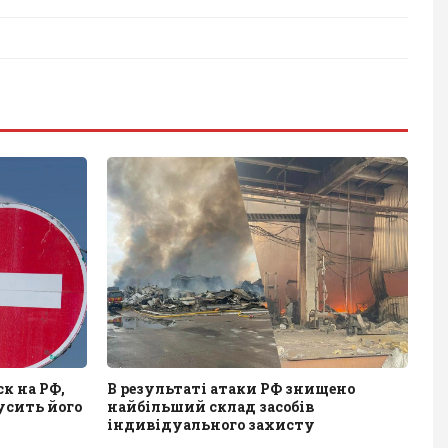
к на РФ,
В результаті атаки РФ знищено
усить його
найбільший склад засобів
індивідуального захисту