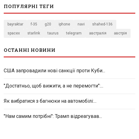
ПОПУЛЯРНІ ТЕГИ
bayraktar
f-35
g20
iphone
navi
shahed-136
spacex
starlink
taurus
telegram
австралія
австрія
ОСТАННІ НОВИНИ
США запровадили нові санкції проти Куби...
"Достатньо, щоб вижити, а не перемогти":...
Як вибратися з багнюки на автомобілі:...
"Нам самим потрібні": Трамп відреагував...