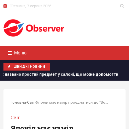
П'ятниця, 7 серпня 2026
Меню
ШВИДКІ НОВИНИ
редмет у салоні, що може допомогти
"Нам самим потрібні
Головна
›
Світ
›
Японія має намір приєднатися до "Золотого...
Світ
Японія має намір