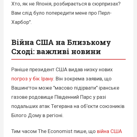
Хто, як не Японія, розбирається в сюрпризах?
Вам слід було попередити мене про Перл-
Харбор".
Війна США на Близькому
Сході: важливі новини
Раніше президент США видав низку нових
погроз у бік Ірану
. Він зокрема заявив, що
Вашингтон може "масово підірвати" іранське
газове родовище Південний Парс у разі
подальших атак Тегерана на об’єкти союзників
Білого Дому в регіоні.
Тим часом The Economist пише, що
війна США