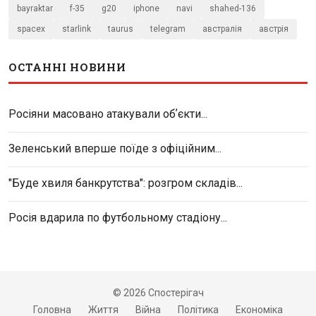
bayraktar
f-35
g20
iphone
navi
shahed-136
spacex
starlink
taurus
telegram
австралія
австрія
ОСТАННІ НОВИНИ
Росіяни масовано атакували обʼєкти...
Зеленський вперше поїде з офіційним...
"Буде хвиля банкрутства": розгром складів...
Росія вдарила по футбольному стадіону...
© 2026 Спостерігач
Головна
Життя
Війна
Політика
Економіка