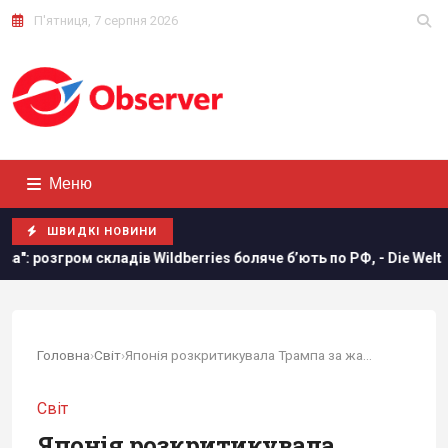
П'ятниця, 7 серпня 2026
Меню
ШВИДКІ НОВИНИ
Wildberries боляче бʼють по РФ, - Die Welt
Росія вдарила
Головна
›
Світ
›
Японія розкритикувала Трампа за жарт про...
Світ
Японія розкритикувала