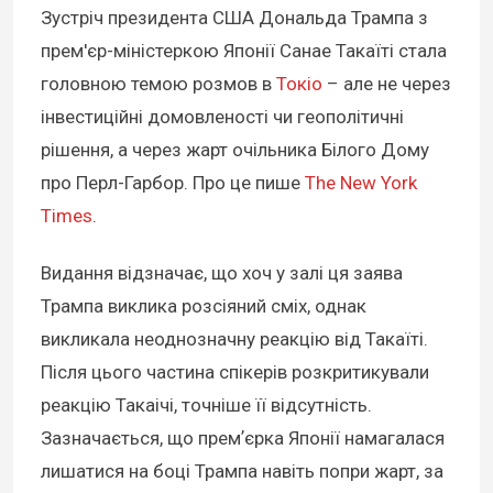
Зустріч президента США Дональда Трампа з
прем'єр-міністеркою Японії Санае Такаїті стала
головною темою розмов в
Токіо
– але не через
інвестиційні домовленості чи геополітичні
рішення, а через жарт очільника Білого Дому
про Перл-Гарбор. Про це пише
The New York
Times
.
Видання відзначає, що хоч у залі ця заява
Трампа виклика розсіяний сміх, однак
викликала неоднозначну реакцію від Такаїті.
Після цього частина спікерів розкритикували
реакцію Такаічі, точніше її відсутність.
Зазначається, що премʼєрка Японії намагалася
лишатися на боці Трампа навіть попри жарт, за