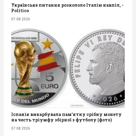
Українське питання розкололо Італію навпіл, -
Politico
07.08.2026
Іспанія викарбувала пам'ятну срібну монету
на честь тріумфу збірної з футболу (фото)
07.08.2026