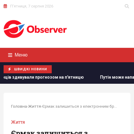
П'ятниця, 7 серпня 2026
Меню
ШВИДКІ НОВИНИ
гнозом на п'ятницю
Путін може напасти на НАТО вже вос
Головна
›
Життя
›
Єрмак залишиться з електронним браслетом: яке...
Життя
Єрмак залишиться з