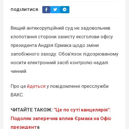
ПОДІЛИТИСЯ:
Вищий антикорупційний суд не задовольнив
клопотання сторони захисту ексголови офісу
президента Андрія Єрмака щодо зміни
запобіжного заходу. Обов'язок підозрюваному
носити електронний засіб контролю надалі
чинний.
Про це
йдеться
у повідомленні пресслужби
ВАКС.
ЧИТАЙТЕ ТАКОЖ:
"Це по суті канцелярія":
Подоляк заперечив вплив Єрмака на Офіс
президент
а