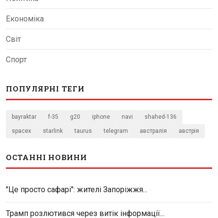
Економіка
Світ
Спорт
ПОПУЛЯРНІ ТЕГИ
bayraktar
f-35
g20
iphone
navi
shahed-136
spacex
starlink
taurus
telegram
австралія
австрія
ОСТАННІ НОВИНИ
"Це просто сафарі": жителі Запоріжжя...
Трамп розлютився через витік інформації...