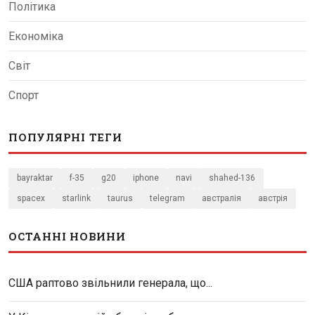
Політика
Економіка
Світ
Спорт
ПОПУЛЯРНІ ТЕГИ
bayraktar
f-35
g20
iphone
navi
shahed-136
spacex
starlink
taurus
telegram
австралія
австрія
ОСТАННІ НОВИНИ
США раптово звільнили генерала, що...