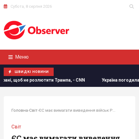
Субота, 8 серпня 2026
Меню
ШВИДКІ НОВИНИ
и Трампа, - CNN
Україна погодилася не атакувати неросій
Головна
›
Світ
›
ЄС має вимагати виведення військ РФ з...
Світ
ЄС має вимагати виведення