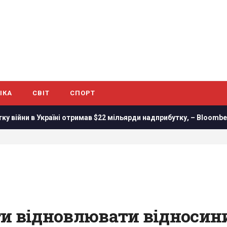
ІКА
СВІТ
СПОРТ
 отримав $22 мільярди надприбутку, – Bloomberg
Трамп пі
и відновлювати відносини