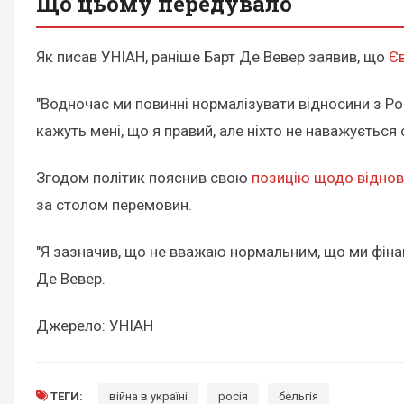
Що цьому передувало
Як писав УНІАН, раніше Барт Де Вевер заявив, що
Єв
"Водночас ми повинні нормалізувати відносини з Ро
кажуть мені, що я правий, але ніхто не наважується с
Згодом політик пояснив свою
позицію щодо віднов
за столом перемовин.
"Я зазначив, що не вважаю нормальним, що ми фінан
Де Вевер.
Джерело: УНІАН
ТЕГИ:
війна в україні
росія
бельгія