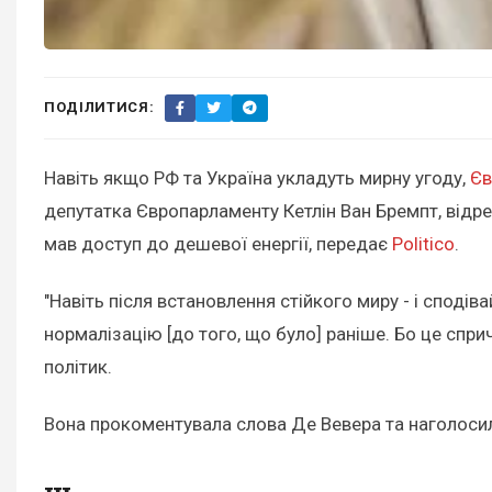
ПОДІЛИТИСЯ:
Навіть якщо РФ та Україна укладуть мирну угоду,
Єв
депутатка Європарламенту Кетлін Ван Бремпт, відре
мав доступ до дешевої енергії, передає
Politico
.
"Навіть після встановлення стійкого миру - і сподів
нормалізацію [до того, що було] раніше. Бо це сприч
політик.
Вона прокоментувала слова Де Вевера та наголосила