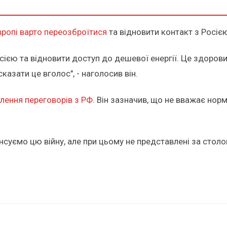
ропі варто переозброїтися
та відновити контакт з Росіє
сією та відновити доступ до дешевої енергії. Це здорови
казати це вголос", - наголосив він.
лення переговорів з РФ
. Він зазначив, що не вважає но
суємо цю війну, але при цьому не представлені за столом