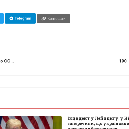
Telegram
Копіювати
о ЄС...
190-
Інцидент у Лейпцигу: у Н
заперечили, що українськ
перевозив боєприпаси