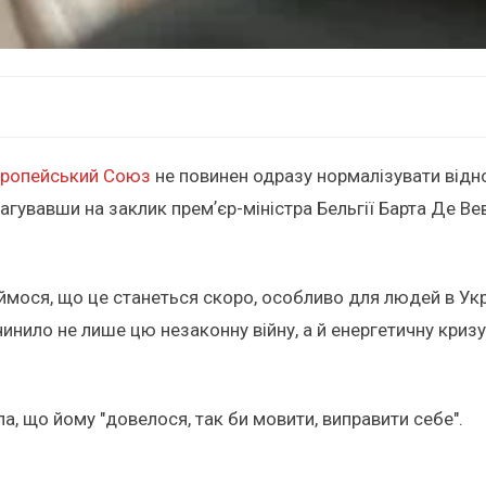
ропейський Союз
не повинен одразу нормалізувати відн
агувавши на заклик премʼєр-міністра Бельгії Барта Де Ве
аймося, що це станеться скоро, особливо для людей в Укра
инило не лише цю незаконну війну, а й енергетичну кризу,
, що йому "довелося, так би мовити, виправити себе".