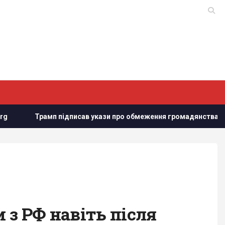
дписав укази про обмеження громадянства за правом народжен
 з РФ навіть після