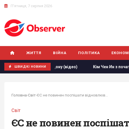
П'ятниця, 7 серпня 2026
ЖИТТЯ
ВІЙНА
ПОЛІТИКА
ЕКОНОМ
від кордону (відео)
Кім Чен Ин з початку війни в Україні
ШВИДКІ НОВИНИ
Головна
›
Світ
›
ЄС не повинен поспішати відновлювати відносини...
Світ
ЄС не повинен поспішат