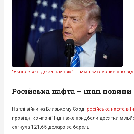
"Якщо все піде за планом": Трамп заговорив про ві
Російська нафта – інші новини
На тлі війни на Близькому Сході
російська нафта в Ін
провідні компанії Індії вже придбали десятки мільйо
сягнула 121,65 долара за барель.