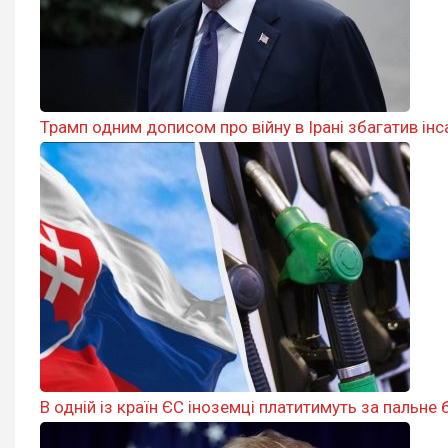
Трамп одним дописом про війну в Ірані збагатив інс
В одній із країн ЄС іноземці платитимуть за пальне б