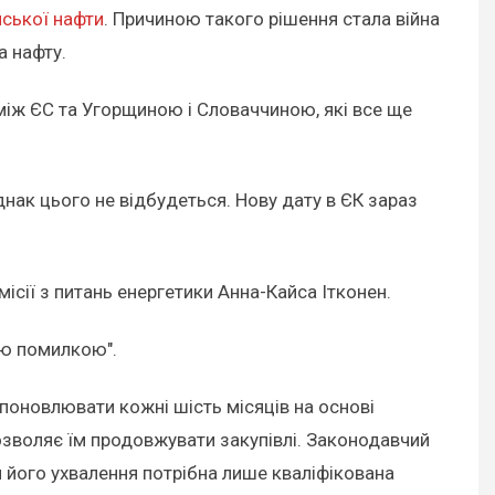
йської нафти
. Причиною такого рішення стала війна
а нафту.
 між ЄС та Угорщиною і Словаччиною, які все ще
нак цього не відбудеться. Нову дату в ЄК зараз
ісії з питань енергетики Анна-Кайса Ітконен.
ною помилкою".
 поновлювати кожні шість місяців на основі
зволяє їм продовжувати закупівлі. Законодавчий
ля його ухвалення потрібна лише кваліфікована