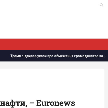
писав укази про обмеження громадянства за правом народжен
 нафти, – Euronews