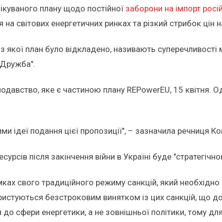
ікуваного плану щодо постійної
заборони на імпорт росі
 на світових енергетичних ринках та різкий стрибок цін н
 з якої план було відкладено, називають суперечливості
"Дружба".
давство, яке є частиною плану REPowerEU, 15 квітня. Од
 ідеї подання цієї пропозиції", – зазначила речниця Ком
урсів після закінчення війни в Україні буде "стратегіч
мках свого традиційного режиму санкцій, який необхідно
истуються безстроковим винятком із цих санкцій, що до
я до сфери енергетики, а не зовнішньої політики, тому д