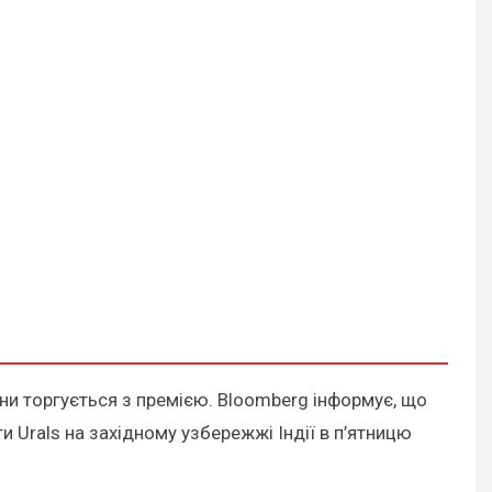
ни торгується з премією. Bloomberg інформує, що
и Urals на західному узбережжі Індії в п’ятницю