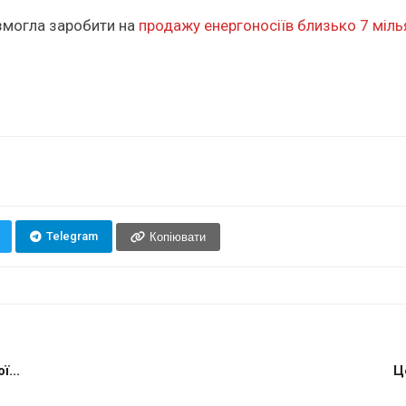
 змогла заробити на
продажу енергоносіїв близько 7 міль
Telegram
Копіювати
...
Ц