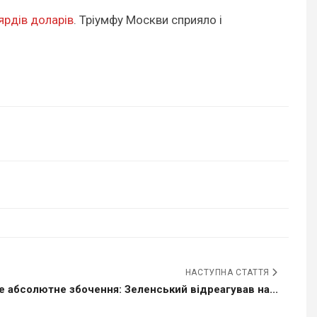
ярдів доларів
. Тріумфу Москви сприяло і
НАСТУПНА СТАТТЯ
е абсолютне збочення: Зеленський відреагував на...