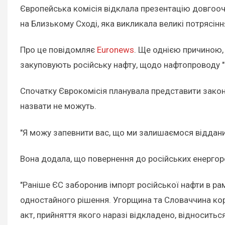
Європейська комісія відклала презентацію довгооч
на Близькому Сході, яка викликала великі потрясіння
Про це повідомляє
Euronews
. Ще однією причиною,
закуповують російську нафту, щодо нафтопроводу 
Спочатку Єврокомісія планувала представити законо
назвати не можуть.
"Я можу запевнити вас, що ми залишаємося відданими
Вона додала, що повернення до російських енергорес
"Раніше ЄС заборонив імпорт російської нафти в ра
одностайного рішення. Угорщина та Словаччина кор
акт, прийняття якого наразі відкладено, відноситьс