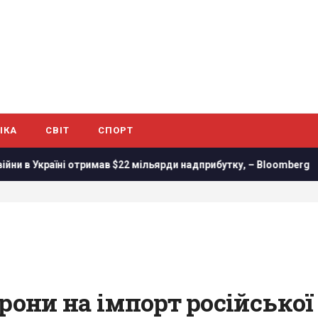
ІКА
СВІТ
СПОРТ
отримав $22 мільярди надприбутку, – Bloomberg
Трамп під
рони на імпорт російської