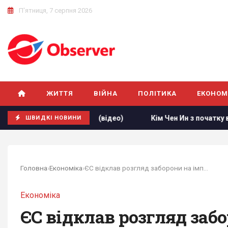
П'ятниця, 7 серпня 2026
ЖИТТЯ
ВІЙНА
ПОЛІТИКА
ЕКОНОМ
ід кордону (відео)
Кім Чен Ин з початку війни в Україні 
ШВИДКІ НОВИНИ
Головна
›
Економіка
›
ЄС відклав розгляд заборони на імпорт...
Економіка
ЄС відклав розгляд забо