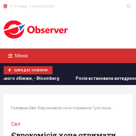
П'ятниця, 7 серпня 2026
Меню
ШВИДКІ НОВИНИ
Росія встановила антидронові сітки на своїх субмаринах,
Головна
›
Світ
›
Єврокомісія хоче отримати "роз’яснення" від...
Світ
Єврокомісія хоче отримати