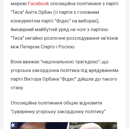
мережі
Facebook
опозиційна політикиня з партії
"Тиса" Аніта Орбан (її партія є головним
конкурентом партії "Фідес" на виборах),
ймовірний майбутній уряд на чолі з партією
"Тиса" негайно розпочне розслідування зв’язків
між Петером Сіярто і Росією.
Вона вважає "національною трагедією", що
угорська закордонна політика під врядуванням
партії Віктора Орбана "Фідес" дійшла до такого
стану.
Опозиційна політикиня обіцяє відновити
"суверенну угорську закордонну політику".