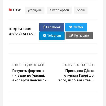
ТЕГИ:
угорщина
віктор орбан
росія
Facebook
Twitter
ПОДІЛИТИСЯ
ЦІЄЮ СТАТТЕЮ:
Telegram
Копіювати
ПОПЕРЕДНЯ СТАТТЯ
НАСТУПНА СТАТТЯ
Готують фортецю
Принцеса Діана
чи удар по Україні:
готувала Гаррі до
експерти пояснили...
того, щоб він став...