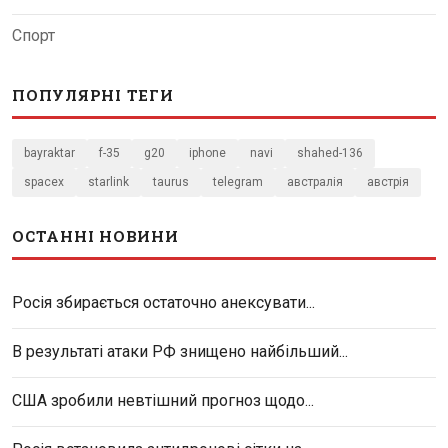
Спорт
ПОПУЛЯРНІ ТЕГИ
bayraktar
f-35
g20
iphone
navi
shahed-136
spacex
starlink
taurus
telegram
австралія
австрія
ОСТАННІ НОВИНИ
Росія збирається остаточно анексувати...
В результаті атаки РФ знищено найбільший...
США зробили невтішний прогноз щодо...