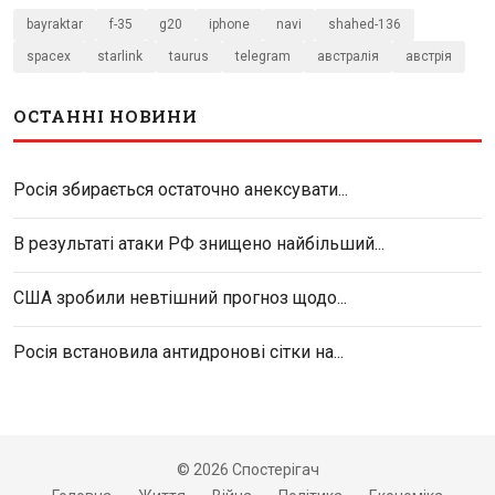
bayraktar
f-35
g20
iphone
navi
shahed-136
spacex
starlink
taurus
telegram
австралія
австрія
ОСТАННІ НОВИНИ
Росія збирається остаточно анексувати...
В результаті атаки РФ знищено найбільший...
США зробили невтішний прогноз щодо...
Росія встановила антидронові сітки на...
© 2026 Спостерігач