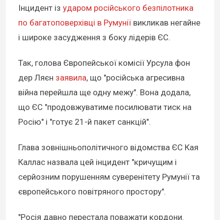
Інцидент із
ударом російського безпілотника
по багатоповерхівці в Румунії
викликав негайне
і широке засудження з боку лідерів ЄС.
Так, голова Європейської комісії Урсула фон
дер Ляєн
заявила
, що "російська агресивна
війна перейшла ще одну межу". Вона додала,
що ЄС "продовжуватиме посилювати тиск на
Росію" і "готує 21-й пакет санкцій".
Глава зовнішньополітичного відомства ЄС Кая
Каллас назвала цей інцидент "кричущим і
серйозним порушенням суверенітету Румунії та
європейського повітряного простору".
"Росія давно перестала поважати кордони.