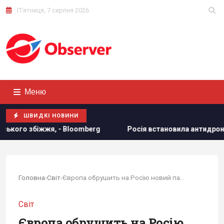
П'ятниця, 7 серпня 2026
Меню
ШВИДКІ НОВИНИ
 Bloomberg
Росія встановила антидронові сітки на своїх 
Головна
›
Світ
›
Європа обрушить на Росію новий пакет санкцій...
Світ
Європа обрушить на Росію