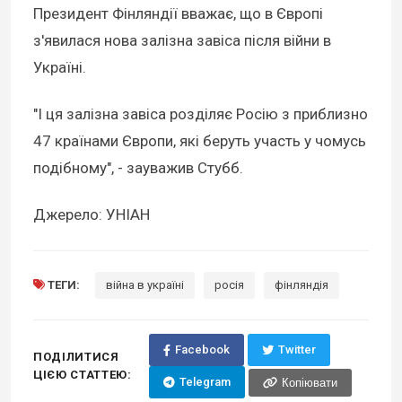
Президент Фінляндії вважає, що в Європі
з'явилася нова залізна завіса після війни в
Україні.
"І ця залізна завіса розділяє Росію з приблизно
47 країнами Європи, які беруть участь у чомусь
подібному", - зауважив Стубб.
Джерело: УНІАН
ТЕГИ:
війна в україні
росія
фінляндія
Facebook
Twitter
ПОДІЛИТИСЯ
ЦІЄЮ СТАТТЕЮ:
Telegram
Копіювати