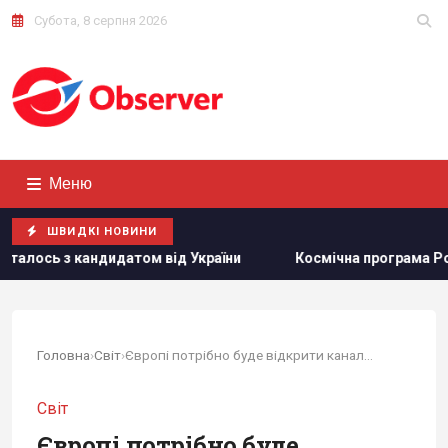
Субота, 8 серпня 2026
Меню
ШВИДКІ НОВИНИ
дидатом від України
Космічна програма Росії залежить в
Головна
›
Світ
›
Європі потрібно буде відкрити канали...
Світ
Європі потрібно буде