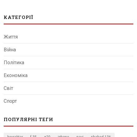
КАТЕГОРІЇ
Життя
Війна
Політика
Економіка
Світ
Спорт
ПОПУЛЯРНІ ТЕГИ
bayraktar
f-35
g20
iphone
navi
shahed-136