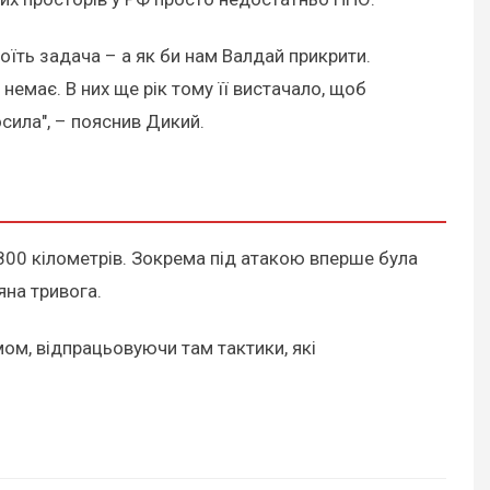
оїть задача – а як би нам Валдай прикрити.
немає. В них ще рік тому її вистачало, щоб
сила", – пояснив Дикий.
1800 кілометрів. Зокрема під атакою вперше була
яна тривога.
ом, відпрацьовуючи там тактики, які