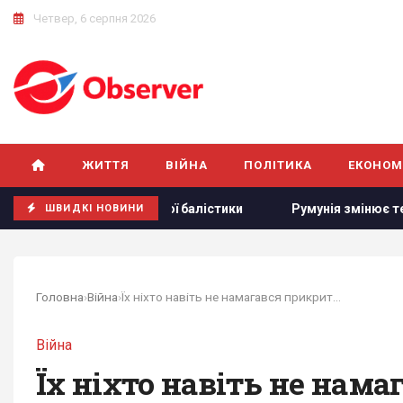
Четвер, 6 серпня 2026
ЖИТТЯ
ВІЙНА
ПОЛІТИКА
ЕКОНОМ
 української балістики
Румунія змінює течію Дунаю: для 
ШВИДКІ НОВИНИ
Головна
›
Війна
›
Їх ніхто навіть не намагався прикрити: Дикий...
Війна
Їх ніхто навіть не нама