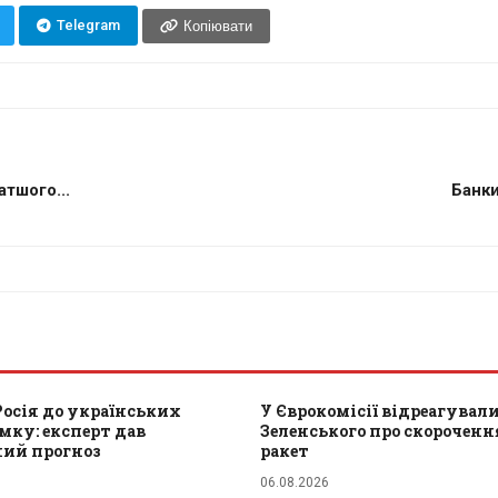
Telegram
Копіювати
атшого...
Банки
Росія до українських
У Єврокомісії відреагували
мку: експерт дав
Зеленського про скороченн
ний прогноз
ракет
06.08.2026