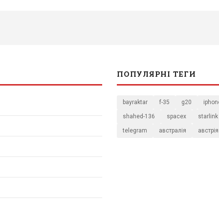
ПОПУЛЯРНІ ТЕГИ
bayraktar
f-35
g20
iphon
shahed-136
spacex
starlink
telegram
австралія
австрія