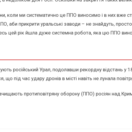
йни, коли ми систематично це ППО виносимо і в них вже ст
О, аби прикрити уральські заводи – не знайдуть, просто 
весь цей рік йшла дуже системна робота, яка цю ППО вино
акують російський Урал, подолавши рекордну відстань у 
, що під час удару дронів в місті навіть не лунала повітр
чищають протиповітряну оборону (ППО) росіян над Крим