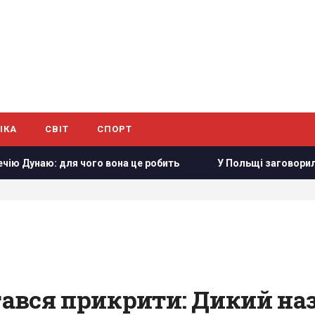
ІКА
СВІТ
СПОРТ
чого вона це робить
У Польщі заговорили про можливіст
гався прикрити: Дикий наз