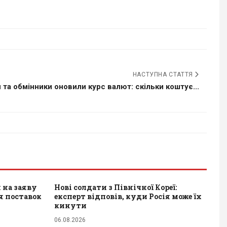
НАСТУПНА СТАТТЯ
 та обмінники оновили курс валют: скільки коштує...
 на заяву
Нові солдати з Північної Кореї:
я поставок
експерт відповів, куди Росія може їх
кинути
06.08.2026