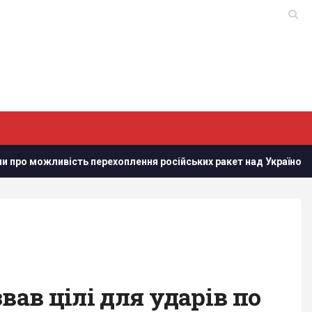
ь перехоплення російських ракет над Україною, - PAP
Ді
вав цілі для ударів по