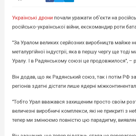
Українські дрони
почали уражати обʼєкти на російсь
російсько-української війни, екскомандир роти бат
"За Уралом великих серйозних виробництв майже нем
металургійної індустрії, яка в першу чергу ще тоді
Уралу. І в Радянському союзі це продовжилося", – 
Він додав, що як Радянський союз, так і потім РФ
регіонів здатні дістати лише ядерні міжконтинента
"Тобто Урал вважався захищеним просто своїм розт
величезні виробничі комплекси, які не прикриті з не
тепер ми змінюємо повністю цю парадигму, виявляє
Він зазначив, що тепер відстань стала не перевагою