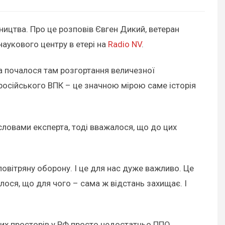
ництва. Про це розповів Євген Дикий, ветеран
наукового центру в етері на
Radio NV
.
ра почалося там розгортання величезної
я російського ВПК – це значною мірою саме історія
ловами експерта, тоді вважалося, що до цих
вітряну оборону. І це для нас дуже важливо. Це
алося, що для чого – сама ж відстань захищає. І
иких просторів у РФ просто недостатньо ППО.