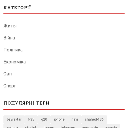
КАТЕГОРІЇ
Життя
Війна
Політика
Економіка
Світ
Спорт
ПОПУЛЯРНІ ТЕГИ
bayraktar
f-35
g20
iphone
navi
shahed-136
spacex
starlink
taurus
telegram
австралія
австрія