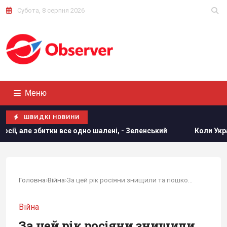
Субота, 8 серпня 2026
Меню
ШВИДКІ НОВИНИ
все одно шалені, - Зеленський
Коли Україна почне виробни
Головна
›
Війна
›
За цей рік росіяни знищили та пошкодили в...
Війна
За цей рік росіяни знищили