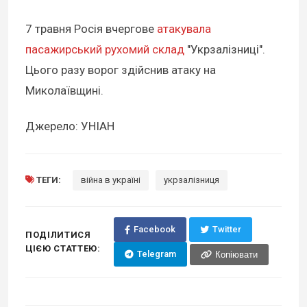
7 травня Росія вчергове
атакувала
пасажирський рухомий склад
"Укрзалізниці".
Цього разу ворог здійснив атаку на
Миколаївщині.
Джерело: УНІАН
ТЕГИ:
війна в україні
укрзалізниця
Facebook
Twitter
ПОДІЛИТИСЯ
ЦІЄЮ СТАТТЕЮ:
Telegram
Копіювати