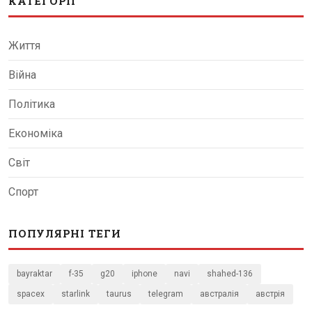
КАТЕГОРІЇ
Життя
Війна
Політика
Економіка
Світ
Спорт
ПОПУЛЯРНІ ТЕГИ
bayraktar
f-35
g20
iphone
navi
shahed-136
spacex
starlink
taurus
telegram
австралія
австрія