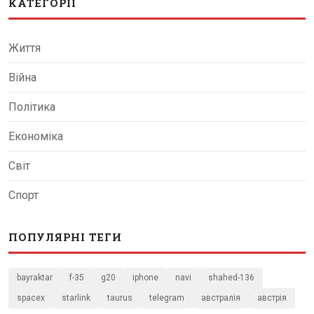
КАТЕГОРІЇ
Життя
Війна
Політика
Економіка
Світ
Спорт
ПОПУЛЯРНІ ТЕГИ
bayraktar
f-35
g20
iphone
navi
shahed-136
spacex
starlink
taurus
telegram
австралія
австрія