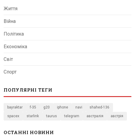
Життя
Війна
Політика
Економіка
Світ
Спорт
ПОПУЛЯРНІ ТЕГИ
bayraktar
f-35
g20
iphone
navi
shahed-136
spacex
starlink
taurus
telegram
австралія
австрія
ОСТАННІ НОВИНИ