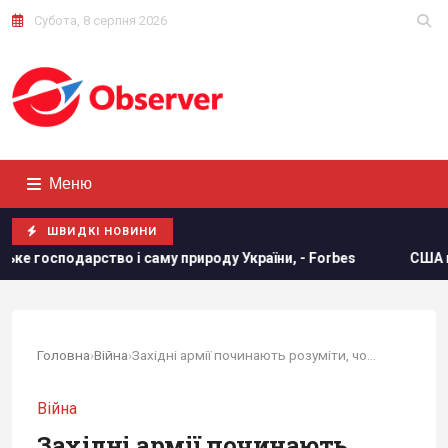
Субота, 8 серпня 2026
Меню
ШВИДКІ НОВИНИ
роду України, - Forbes
США щомісяця постачатимуть Украї
Головна
›
Війна
›
Західні армії починають розуміти, чому танки...
Війна
Західні армії починають