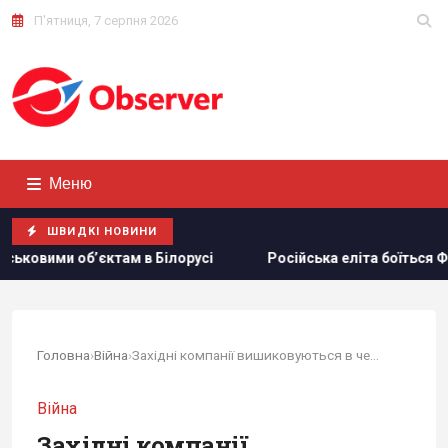
П'ятниця, 7 серпня 2026
Меню
ШВИДКІ НОВИНИ
ілорусі
Російська еліта боїться ФСБ, яка дедалі більше 
Головна
›
Війна
›
Західні компанії вишиковуються в чергу, щоб...
Війна
Західні компанії