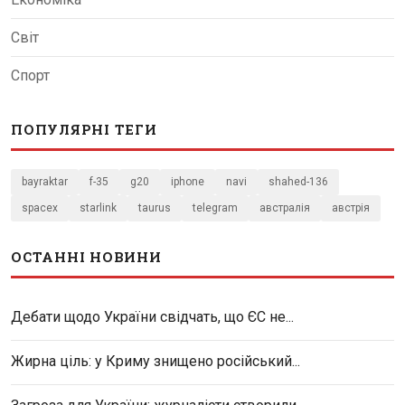
Світ
Спорт
ПОПУЛЯРНІ ТЕГИ
bayraktar
f-35
g20
iphone
navi
shahed-136
spacex
starlink
taurus
telegram
австралія
австрія
ОСТАННІ НОВИНИ
Дебати щодо України свідчать, що ЄС не...
Жирна ціль: у Криму знищено російський...