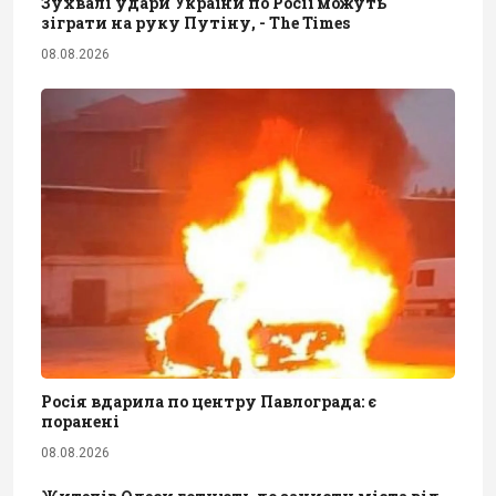
Зухвалі удари України по Росії можуть
зіграти на руку Путіну, - The Times
08.08.2026
Росія вдарила по центру Павлограда: є
поранені
08.08.2026