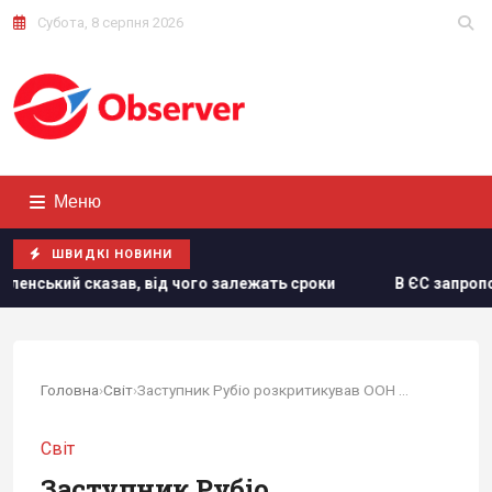
Субота, 8 серпня 2026
Меню
ШВИДКІ НОВИНИ
о залежать сроки
В ЄС запропонували нову схему конфіска
Головна
›
Світ
›
Заступник Рубіо розкритикував ООН за...
Світ
Заступник Рубіо