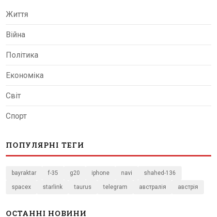
Життя
Війна
Політика
Економіка
Світ
Спорт
ПОПУЛЯРНІ ТЕГИ
bayraktar
f-35
g20
iphone
navi
shahed-136
spacex
starlink
taurus
telegram
австралія
австрія
ОСТАННІ НОВИНИ