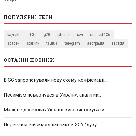
ПОПУЛЯРНІ ТЕГИ
bayraktar
f-35
g20
iphone
navi
shahed-136
spacex
starlink
taurus
telegram
австралія
австрія
ОСТАННІ НОВИНИ
В ЄС запропонували нову схему конфіскації...
Песимізм повернувся в Україну: аналітик...
Маск не дозволив Україні використовувати...
Норвезькі військові навчають ЗСУ "духу...