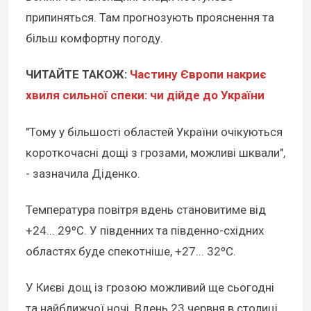
припиняться. Там прогнозують прояснення та
більш комфортну погоду.
ЧИТАЙТЕ ТАКОЖ:
Частину Європи накриє
хвиля сильної спеки: чи дійде до України
"Тому у більшості областей України очікуються
короткочасні дощі з грозами, можливі шквали",
- зазначила Діденко.
Температура повітря вдень становитиме від
+24... 29ºC. У південних та південно-східних
областях буде спекотніше, +27... 32ºC.
У Києві дощ із грозою можливий ще сьогодні
та найближчої ночі. Вдень 23 червня в столиці