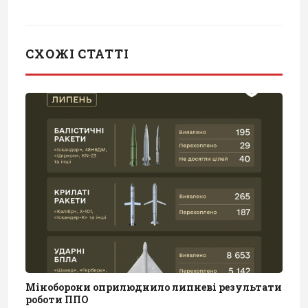
СХОЖІ СТАТТІ
Міноборони оприлюднило липневі результати
роботи ППО