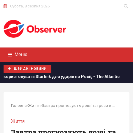
Субота, 8 серпня 2026
Меню
ШВИДКІ НОВИНИ
nk для ударів по Росії, - The Atlantic
Норвезькі військові
Головна
›
Життя
›
Завтра прогнозують дощі та грози в більшості областей
Життя
Завтра прогнозують дощі та