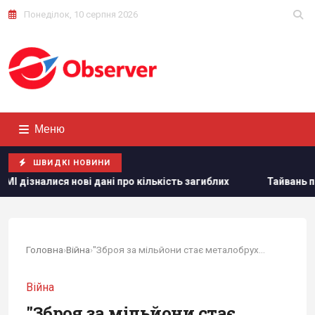
Понеділок, 10 серпня 2026
Меню
ШВИДКІ НОВИНИ
дані про кількість загиблих
Тайвань показав під час війс
Головна
›
Війна
›
"Зброя за мільйони стає металобрухтом":...
Війна
"Зброя за мільйони стає