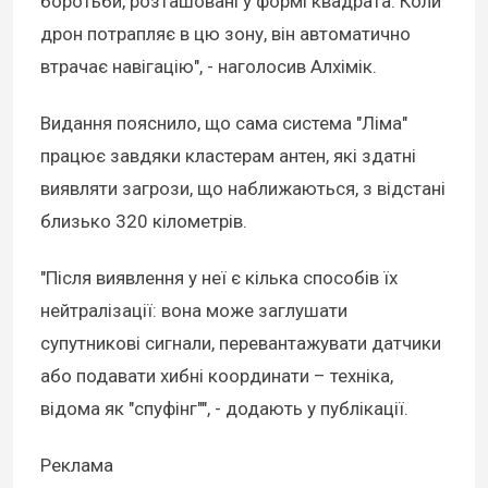
боротьби, розташовані у формі квадрата. Коли
дрон потрапляє в цю зону, він автоматично
втрачає навігацію", - наголосив Алхімік.
Видання пояснило, що сама система "Ліма"
працює завдяки кластерам антен, які здатні
виявляти загрози, що наближаються, з відстані
близько 320 кілометрів.
"Після виявлення у неї є кілька способів їх
нейтралізації: вона може заглушати
супутникові сигнали, перевантажувати датчики
або подавати хибні координати – техніка,
відома як "спуфінг"", - додають у публікації.
Реклама