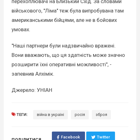
перехоплювачі на Близький Схід. За словами
військового, "Ліма" теж була випробувана там
американськими бійцями, але не в бойових
умовах.
"Наші партнери були надзвичайно вражені.
Вони вважають, що ця здатність може значно
розширити їхні оперативні можливості", -
запевнив Алхімік.
Джерело: УНІАН
ТЕГИ:
війна в україні
росія
зброя
Facebook
Twitter
ПОДІЛИТИСЯ