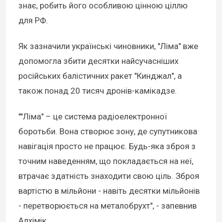
знає, робить його особливою цінною ціллю
для РФ.
Як зазначили українські чиновники, "Ліма" вже
допомогла збити десятки найсучасніших
російських балістичних ракет "Кинджал", а
також понад 20 тисяч дронів-камікадзе.
""Ліма" – це система радіоелектронної
боротьби. Вона створює зону, де супутникова
навігація просто не працює. Будь-яка зброя з
точним наведенням, що покладається на неї,
втрачає здатність знаходити свою ціль. Зброя
вартістю в мільйони - навіть десятки мільйонів
- перетворюється на металобрухт", - запевнив
Алхімік.