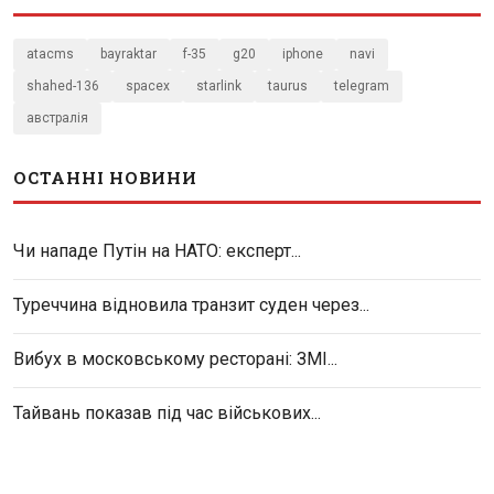
atacms
bayraktar
f-35
g20
iphone
navi
shahed-136
spacex
starlink
taurus
telegram
австралія
ОСТАННІ НОВИНИ
Чи нападе Путін на НАТО: експерт...
Туреччина відновила транзит суден через...
Вибух в московському ресторані: ЗМІ...
Тайвань показав під час військових...