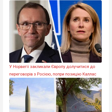
У Норвегії закликали Європу долучитися до
переговорів з Росією, попри позицію Каллас