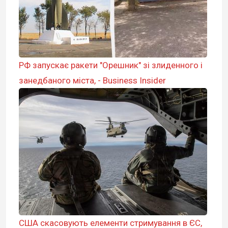
РФ запускає ракети "Орешник" зі злиденного і
занедбаного міста, - Business Insider
США скасовують елементи стримування в ЄС,