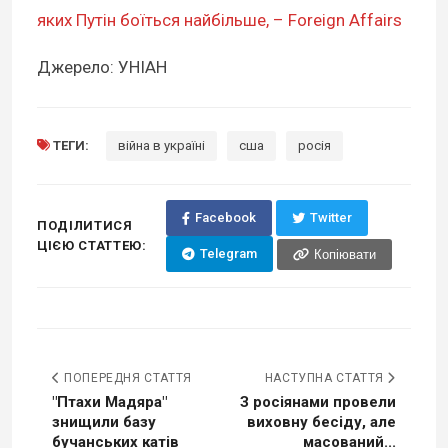
яких Путін боїться найбільше, – Foreign Affairs
Джерело: УНІАН
ТЕГИ:
війна в україні
сша
росія
Facebook
Twitter
ПОДІЛИТИСЯ
ЦІЄЮ СТАТТЕЮ:
Telegram
Копіювати
ПОПЕРЕДНЯ СТАТТЯ
НАСТУПНА СТАТТЯ
"Птахи Мадяра"
З росіянами провели
знищили базу
виховну бесіду, але
бучанських катів
масований...