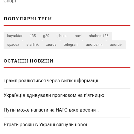
Спорт
ПОПУЛЯРНІ ТЕГИ
bayraktar
f-35
g20
iphone
navi
shahed-136
spacex
starlink
taurus
telegram
австралія
австрія
ОСТАННІ НОВИНИ
Трамп розлютився через витік інформації...
Українців здивували прогнозом на п'ятницю
Путін може напасти на НАТО вже восени:...
Втрати росіян в Україні сягнули нової...