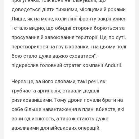
прогулянка, тож вони не планували, що
доведеться діяти тижнями, місяцями й роками.
Лише, як на мене, коли лінії фронту закріпилися
і стало видно, що обидві сторони борються за
просування й завоювання території. Це, по суті,
перетворилося на гру в хованки, і на цьому полі
бою стало дуже важко сховатися", -
підкреслив головний стратег компанії Anduril.
Через це, за його словами, такі речі, як
трубчаста артилерія, ставали дедалі
ризикованішими. Тому дрони почали брати на
себе більше навантаження в плані вбивств, які
вони здійснюють, а також стають дуже
важливими для військових операцій.