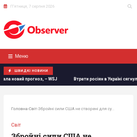
П'ятниця, 7 серпня 2026
Меню
ШВИДКІ НОВИНИ
Втрати росіян в Україні сягнули нової психологічної позначк
Головна
›
Світ
›
Збройні сили США не створені для сучасної...
Світ
Збройні сили США не