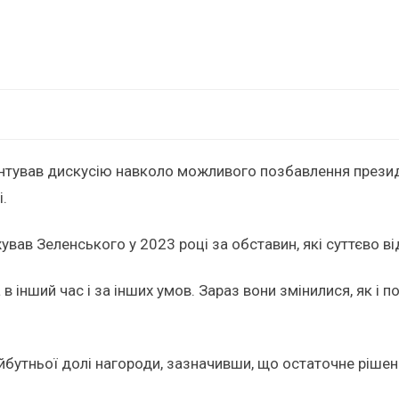
тував дискусію навколо можливого позбавлення презид
.
ав Зеленського у 2023 році за обставин, які суттєво від
інший час і за інших умов. Зараз вони змінилися, як і п
йбутньої долі нагороди, зазначивши, що остаточне рішен