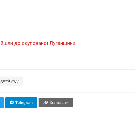
ійшли до окупованої Луганщини
нджей дуда
Telegram
Копіювати