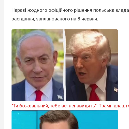
Наразі жодного офіційного рішення польська влада 
засідання, запланованого на 8 червня.
"Ти божевільний, тебе всі ненавидять": Трамп влаш