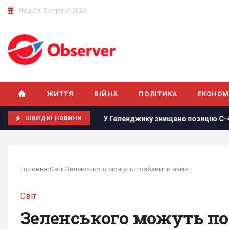
Неділя, 9 серпня 2026
ЖИТТЯ
ВІЙНА
ПОЛІТИКА
ЕКОНОМ
війни
У Геленджику знищено позицію С-400, з якої 8 серпн
ШВИДКІ НОВИНИ
Головна
›
Світ
›
Зеленського можуть позбавити найвищої нагороди...
Світ
Зеленського можуть по