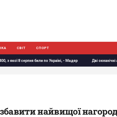
ІКА
СВІТ
СПОРТ
я били по Україні, - Мадяр
Дві океанічні аномалії можуть
збавити найвищої нагород