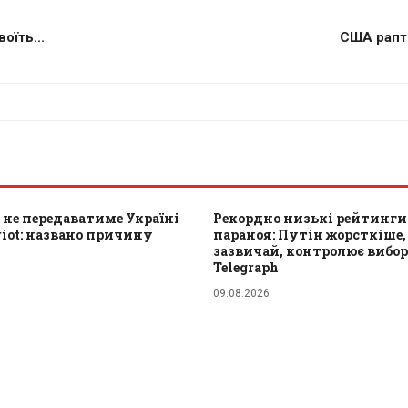
оїть...
США рапто
не передаватиме Україні
Рекордно низькі рейтинги
riot: названо причину
параноя: Путін жорсткіше,
зазвичай, контролює вибори
Telegraph
09.08.2026