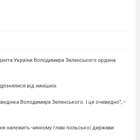
ента України Володимира Зеленського ордена
різнялися від нинішніх.
оведінка Володимира Зеленського. І це очевидно", –
ня належить чинному главі польської держави.