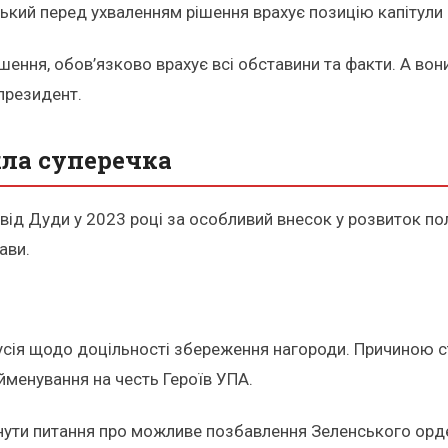
кий перед ухваленням рішення врахує позицію капітули о
ення, обов’язково врахує всі обставини та факти. А вони р
спрезидент.
кла суперечка
від Дуди у 2023 році за особливий внесок у розвиток по
ави.
сія щодо доцільності збереження нагороди. Причиною ст
йменування на честь Героїв УПА.
нути питання про можливе позбавлення Зеленського орд