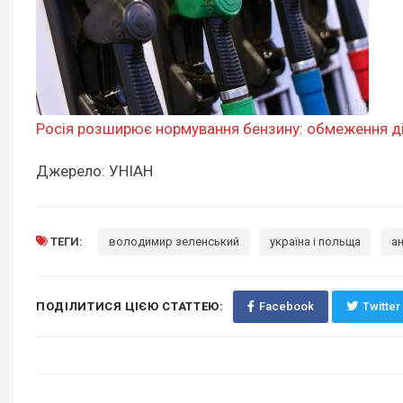
Росія розширює нормування бензину: обмеження д
Джерело: УНІАН
ТЕГИ:
володимир зеленський
україна і польща
а
ПОДІЛИТИСЯ ЦІЄЮ СТАТТЕЮ:
Facebook
Twitter