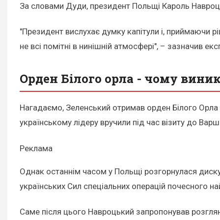
За словами Дуди, президент Польщі Кароль Навроць
"Президент вислухає думку капітули і, приймаючи ріш
не всі помітні в нинішній атмосфері", – зазначив ек
Орден Білого орла - чому вини
Нагадаємо, Зеленський отримав орден Білого Орла 
українському лідеру вручили під час візиту до Варш
Реклама
Однак останнім часом у Польщі розгорнулася диску
українських Сил спеціальних операцій почесного на
Саме після цього Навроцький запропонував розгля