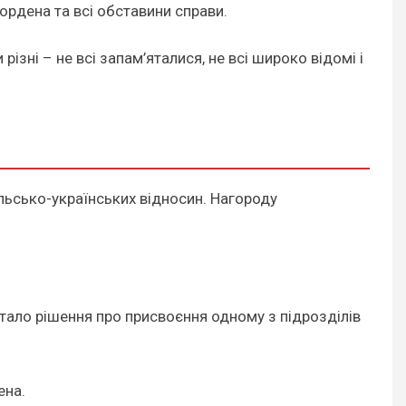
рдена та всі обставини справи.
ізні – не всі запам’яталися, не всі широко відомі і
льсько-українських відносин. Нагороду
ало рішення про присвоєння одному з підрозділів
ена.