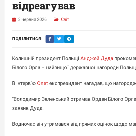
відреагував
3 червня 2026
Світ
ПОДІЛИТИСЯ:
Колишній президент Польщі
Анджей Дуда
прокомен
Білого Орла – найвищої державної нагороди Польщі
В інтерв’ю
Onet
експрезидент нагадав, що нагороджув
"Володимир Зеленський отримав Орден Білого Орла в 
заявив Дуда.
Водночас він утримався від прямих оцінок щодо ма