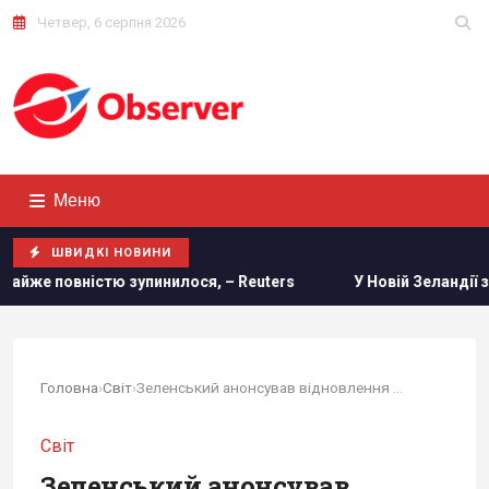
Четвер, 6 серпня 2026
Меню
ШВИДКІ НОВИНИ
лося, – Reuters
У Новій Зеландії застрелили дикого кот
Головна
›
Світ
›
Зеленський анонсував відновлення мирних...
Світ
Зеленський анонсував