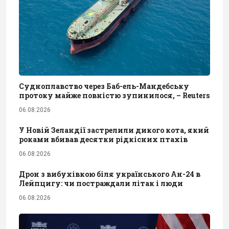
Судноплавство через Баб-ель-Мандебську
протоку майже повністю зупинилося, – Reuters
06.08.2026
У Новій Зеландії застрелили дикого кота, який
роками вбивав десятки рідкісних птахів
06.08.2026
Дрон з вибухівкою біля українського Ан-24 в
Лейпцигу: чи постраждали літак і люди
06.08.2026