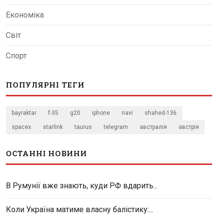
Економіка
Світ
Спорт
ПОПУЛЯРНІ ТЕГИ
bayraktar
f-35
g20
iphone
navi
shahed-136
spacex
starlink
taurus
telegram
австралія
австрія
ОСТАННІ НОВИНИ
В Румунії вже знають, куди РФ вдарить...
Коли Україна матиме власну балістику:...