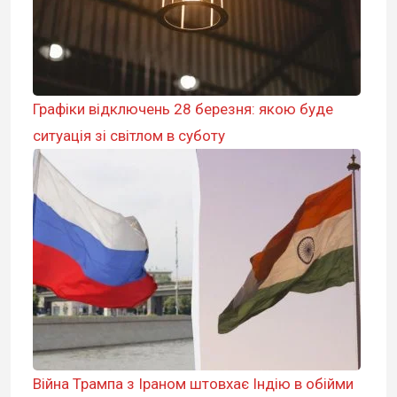
Графіки відключень 28 березня: якою буде
ситуація зі світлом в суботу
Війна Трампа з Іраном штовхає Індію в обійми