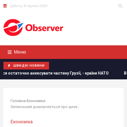
Субота, 8 серпня 2026
Меню
ШВИДКІ НОВИНИ
ати частину Грузії, - країни НАТО
В результаті атаки РФ
Головна
›
Економіка
›
Зеленський домовляється про дизель на...
Економіка