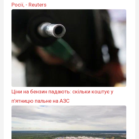
Росії, - Reuters
Ціни на бензин падають: скільки коштує у
п’ятницю пальне на АЗС