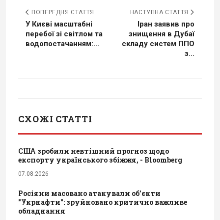
ПОПЕРЕДНЯ СТАТТЯ
НАСТУПНА СТАТТЯ
У Києві масштабні
Іран заявив про
перебої зі світлом та
знищення в Дубаї
водопостачанням:...
складу систем ППО
з...
СХОЖІ СТАТТІ
США зробили невтішний прогноз щодо
експорту українського збіжжя, - Bloomberg
07.08.2026
Росіяни масовано атакували обʼєкти
"Укрнафти": зруйновано критично важливе
обладнання