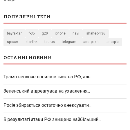
ПОПУЛЯРНІ ТЕГИ
bayraktar
f-35
g20
iphone
navi
shahed-136
spacex
starlink
taurus
telegram
австралія
австрія
ОСТАННІ НОВИНИ
Трамп неохоче посилює тиск на РФ, але...
Зеленський відреагував на ухвалення...
Росія збирається остаточно анексувати...
В результаті атаки РФ знищено найбільший...