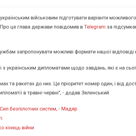
українським військовим підготувати варіанти можливого
я. Про це глава держави повідомив в
Telegram
за підсумка
ужбам запропонувати можливі формати нашої відповіді на
 і з українським дипломатами щодо завдань, які є на сьо
мах та ракетах до них. Це пріоритет номер один, і від д
пломатії в травні-червні", - додав Зеленський.
ил безпілотних систем, - Мадяр
і
ко кінець війни