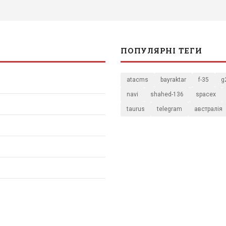
ПОПУЛЯРНІ ТЕГИ
atacms
bayraktar
f-35
g
navi
shahed-136
spacex
taurus
telegram
австралія