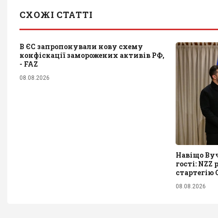
СХОЖІ СТАТТІ
В ЄС запропонували нову схему
конфіскації заморожених активів РФ,
- FAZ
08.08.2026
Навіщо Вуч
гості: NZZ
стартегію С
08.08.2026