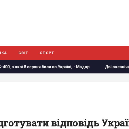
ІКА
СВІТ
СПОРТ
 били по Україні, - Мадяр
Дві океанічні аномалії можуть 
дготувати відповідь Укра