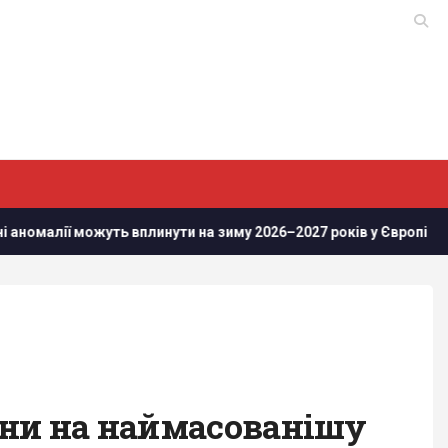
вплинути на зиму 2026–2027 років у Європі
Росіяни просун
їни на наймасованішу