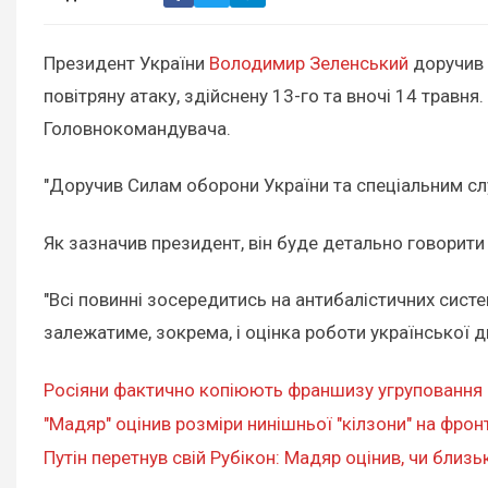
Президент України
Володимир Зеленський
доручив 
повітряну атаку, здійснену 13-го та вночі 14 травн
Головнокомандувача.
"Доручив Силам оборони України та спеціальним сл
Як зазначив президент, він буде детально говорити
"Всі повинні зосередитись на антибалістичних систе
залежатиме, зокрема, і оцінка роботи української ди
Росіяни фактично копіюють франшизу угруповання С
"Мадяр" оцінив розміри нинішньої "кілзони" на фронт
Путін перетнув свій Рубікон: Мадяр оцінив, чи близь