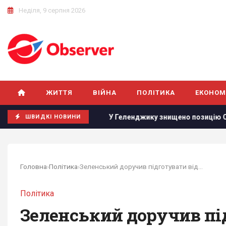
Неділя, 9 серпня 2026
ЖИТТЯ
ВІЙНА
ПОЛІТИКА
ЕКОНОМ
ійни
У Геленджику знищено позицію С-400, з якої 8 серпня
ШВИДКІ НОВИНИ
Головна
›
Політика
›
Зеленський доручив підготувати відповідь...
Політика
Зеленський доручив пі