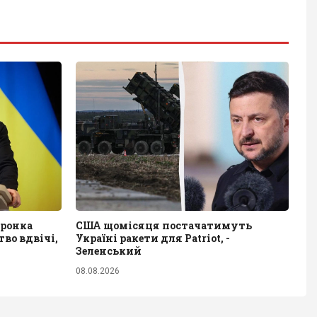
оронка
США щомісяця постачатимуть
во вдвічі,
Україні ракети для Patriot, -
Зеленський
08.08.2026