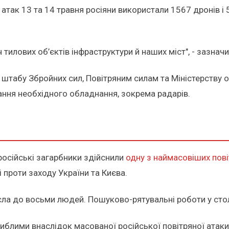
так 13 та 14 травня росіяни використали 1567 дронів і 5
 тилових об’єктів інфраструктури й наших міст", - зазнач
 штабу Збройних сил, Повітряним силам та Міністерству
ання необхідного обладнання, зокрема радарів.
 російські загарбники здійснили
одну з наймасовіших пові
 проти заходу України та Києва.
осла до восьми людей. Пошуково-рятувальні роботи у ст
иблими внаслідок масованої російської повітряної атаки