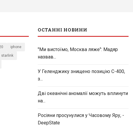
ОСТАННІ НОВИНИ
20
iphone
"Ми вистоїмо, Москва ляже": Мадяр
starlink
назвав...
У Геленджику знищено позицію С-400,
з...
Дві океанічні аномалії можуть вплинути
на...
Росіяни просунулися у Часовому Яру, -
DeepState