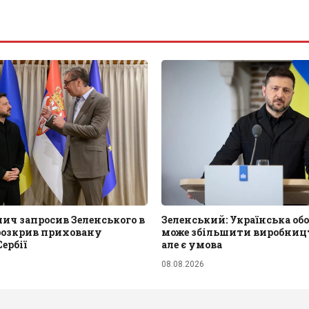
ич запросив Зеленського в
Зеленський: Українська об
 розкрив приховану
може збільшити виробницт
ербії
але є умова
08.08.2026