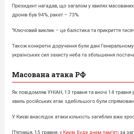
Президент нагадав, що загалом у хвилях масованих а
дронів був 94%, ракет – 73%.
"Ключовий виклик – це балістика та прикриття тисяч
Також конкретні доручення були дані Генеральному
українських сил захисту неба та збільшення постач
Масована атака РФ
Як повідомляв УНІАН, 13 травня та вночі 14 травня
хвиль російських атак здебільшого були спрямовані
У Києві внаслідок атаки кількість загиблих вже зр
П'ятниця, 15 травня,
у Києві буде днем пам’яті
за заг