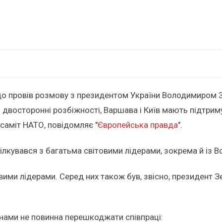
о провів розмову з президентом України Володимиром Зе
і двосторонні розбіжності, Варшава і Київ мають підтрим
 саміт НАТО, повідомляє "
Європейська правда
".
пілкувався з багатьма світовими лідерами, зокрема й із
овими лідерами. Серед них також був, звісно, президент 
їнами не повинна перешкоджати співпраці: