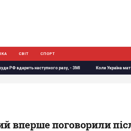
ІКА
СВІТ
СПОРТ
 наступного разу, - ЗМІ
Коли Україна матиме власну балі
й вперше поговорили післ