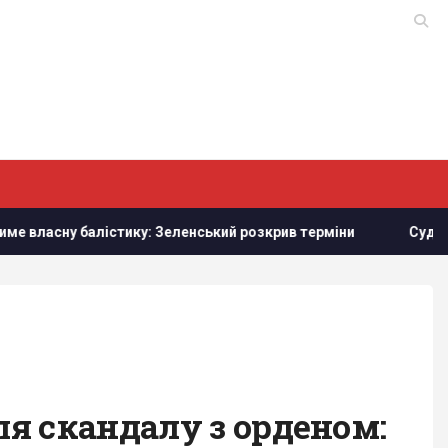
стику: Зеленський розкрив терміни
Судноплавство через 
я скандалу з орденом: