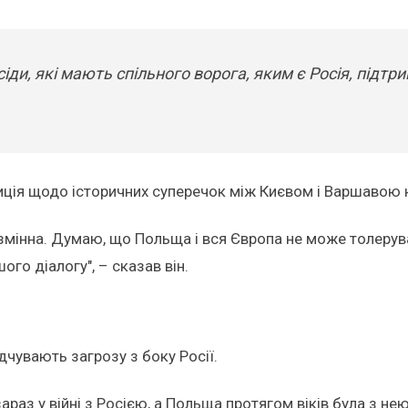
ди, які мають спільного ворога, яким є Росія, підтр
иція щодо історичних суперечок між Києвом і Варшавою 
мінна. Думаю, що Польща і вся Європа не може толерува
го діалогу", – сказав він.
чувають загрозу з боку Росії.
араз у війні з Росією, а Польща протягом віків була з нею