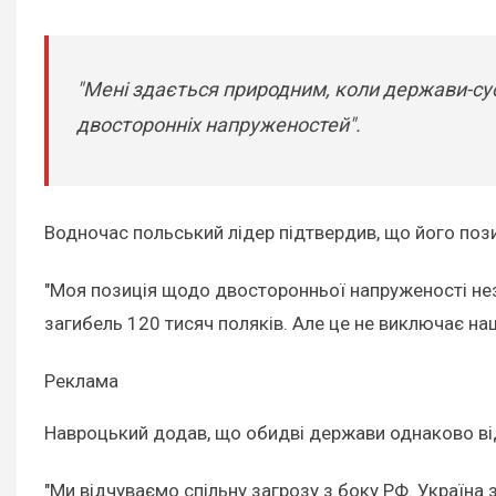
"Мені здається природним, коли держави-сусі
двосторонніх напруженостей".
Водночас польський лідер підтвердив, що його поз
"Моя позиція щодо двосторонньої напруженості нез
загибель 120 тисяч поляків. Але це не виключає нашо
Реклама
Навроцький додав, що обидві держави однаково від
"Ми відчуваємо спільну загрозу з боку РФ. Україна з