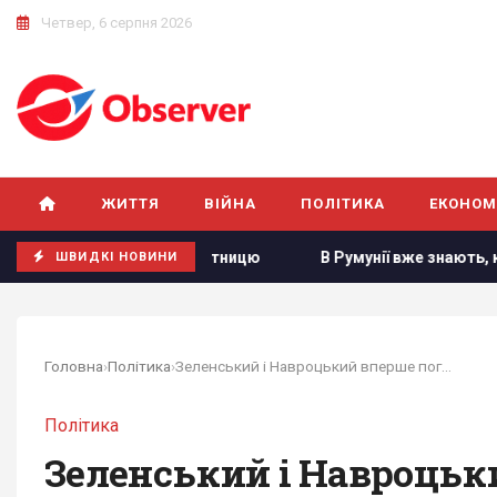
Четвер, 6 серпня 2026
ЖИТТЯ
ВІЙНА
ПОЛІТИКА
ЕКОНОМ
валют на п’ятницю
В Румунії вже знають, куди РФ вдарить
ШВИДКІ НОВИНИ
Головна
›
Політика
›
Зеленський і Навроцький вперше поговорили...
Політика
Зеленський і Навроцьки