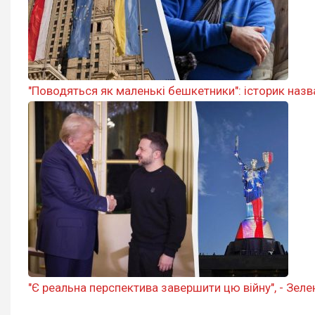
"Поводяться як маленькі бешкетники": історик наз
"Є реальна перспектива завершити цю війну", - Зел