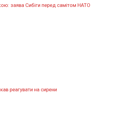
икою: заява Сибіги перед самітом НАТО
икав реагувати на сирени