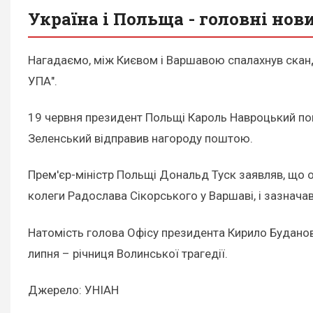
Україна і Польща - головні нов
Нагадаємо, між Києвом і Варшавою спалахнув сканда
УПА".
19 червня президент Польщі Кароль Навроцький по
Зеленський відправив нагороду поштою.
Прем'єр-міністр Польщі Дональд Туск заявляв, що о
колеги Радослава Сікорського у Варшаві, і зазнача
Натомість голова Офісу президента Кирило Будано
липня – річниця Волинської трагедії.
Джерело: УНІАН