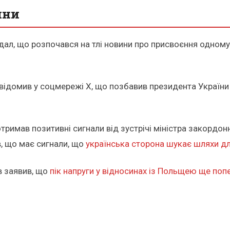
ини
л, що розпочався на тлі новини про присвоєння одному 
відомив у соцмережі Х, що позбавив президента України
тримав позитивні сигнали від зустрічі міністра закордон
в, що має сигнали, що
українська сторона шукає шляхи дл
в заявив, що
пік напруги у відносинах із Польщею ще по