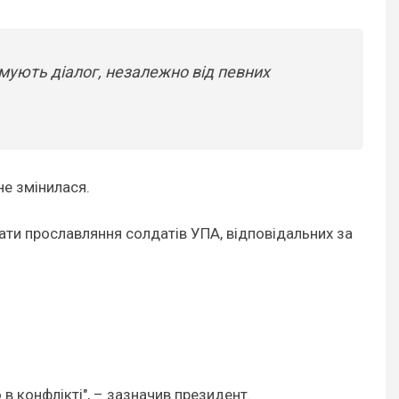
имують діалог, незалежно від певних
не змінилася.
ти прославляння солдатів УПА, відповідальних за
 в конфлікті", – зазначив президент.