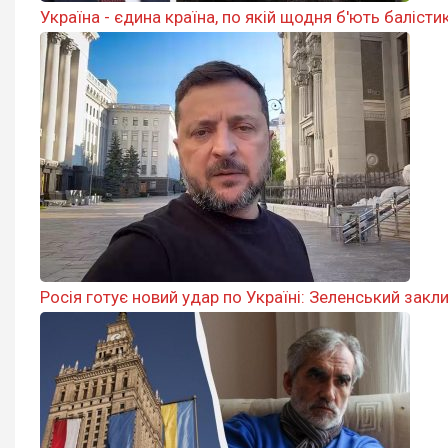
Україна - єдина країна, по якій щодня б'ють баліст
Росія готує новий удар по Україні: Зеленський закл