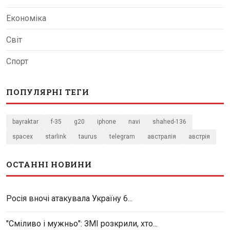
Економіка
Світ
Спорт
ПОПУЛЯРНІ ТЕГИ
bayraktar
f-35
g20
iphone
navi
shahed-136
spacex
starlink
taurus
telegram
австралія
австрія
ОСТАННІ НОВИНИ
Росія вночі атакувала Україну 6...
"Сміливо і мужньо": ЗМІ розкрили, хто...