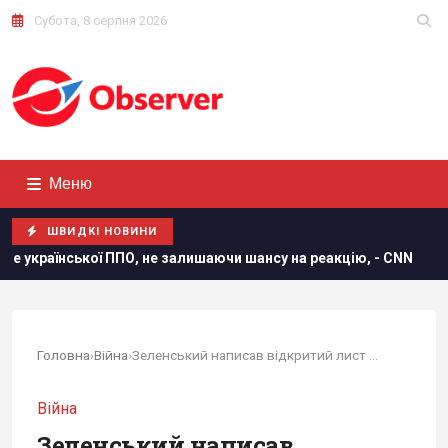
Субота, 8 серпня 2026
Меню
ШВИДКІ НОВИНИ
О, не залишаючи шансу на реакцію, - CNN
Мелоні відреаг
Головна
›
Війна
›
Зеленський написав відкритий лист Путіну
Війна
Зеленський написав