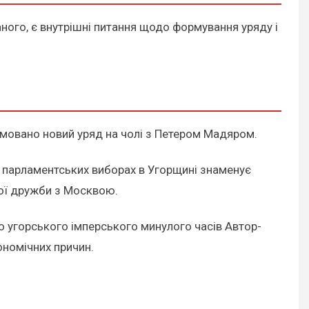
аного, є внутрішні питання щодо формування уряду і
ормовано новий уряд на чолі з Петером Мадяром.
на парламентських виборах в Угорщині знаменує
чої дружби з Москвою.
 угорського імперського минулого часів Автор-
ономічних причин.