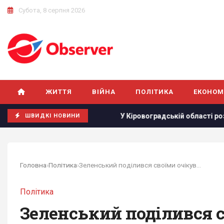
Субота, 8 серпня 2026
ЖИТТЯ
ВІЙНА
ПОЛІТИКА
ЕКОНОМ
ми у Європі
У Кіровоградській області розбився бойовий
ШВИДКІ НОВИНИ
Головна
›
Політика
›
Зеленський поділився своїми очікуваннями від...
Політика
Зеленський поділився 