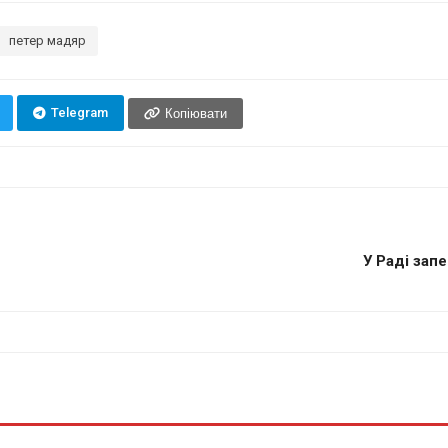
петер мадяр
Telegram
Копіювати
У Раді зап