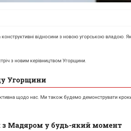
 конструктивні відносини з новою угорською владою. Як
стріч з новим керівництвом Угорщини.
яду Угорщини
тивна щодо нас. Ми також будемо демонструвати кроки наз
я з Мадяром у будь-який момент