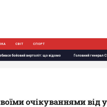
ІКА
СВІТ
СПОРТ
 вертоліт: що відомо
Головний генерал США шукає вихід з
своїми очікуваннями від 