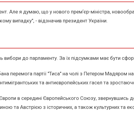
ент. Але я думаю, що у нового премʼєр-міністра, новообр
ому випадку", - відзначив президент України.
ись вибори до парламенту. За їх підсумками має бути сф
бана перемога партії "Тиса" на чолі з Петером Мадяром 
антимігрантських та антиєвропейських гасел та зростаю
Європи в середині Європейського Союзу, звернувшись до
иною та Австрією з історичних, а також культурних та ек