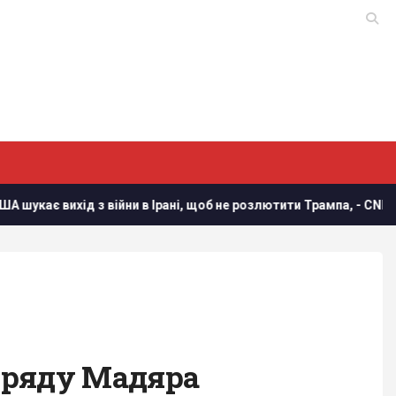
 війни в Ірані, щоб не розлютити Трампа, - CNN
Україна 
уряду Мадяра