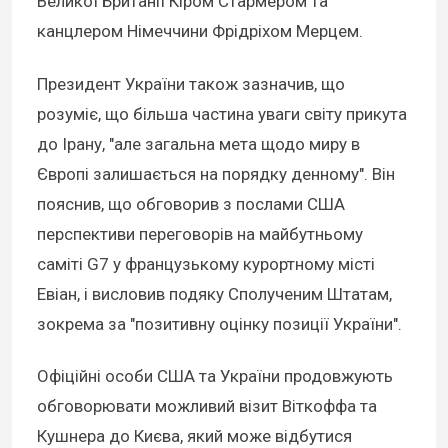
Великої Британії Кіром Стармером та
канцлером Німеччини Фрідріхом Мерцем.
Президент України також зазначив, що
розуміє, що більша частина уваги світу прикута
до Ірану, "але загальна мета щодо миру в
Європі залишається на порядку денному". Він
пояснив, що обговорив з послами США
перспективи переговорів на майбутньому
саміті G7 у французькому курортному місті
Евіан, і висловив подяку Сполученим Штатам,
зокрема за "позитивну оцінку позиції України".
Офіційні особи США та України продовжують
обговорювати можливий візит Віткоффа та
Кушнера до Києва, який може відбутися