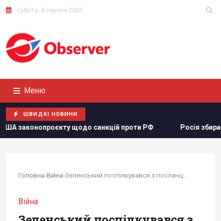
Субота, 8 серпня 2026
Меню
ШВИДКІ НОВИНИ
 проти РФ
Росія збирається остаточно анексувати частину
Головна
›
Війна
›
Зеленський поспілкувався з посланцями Трампа...
Війна
Зеленський поспілкувався з