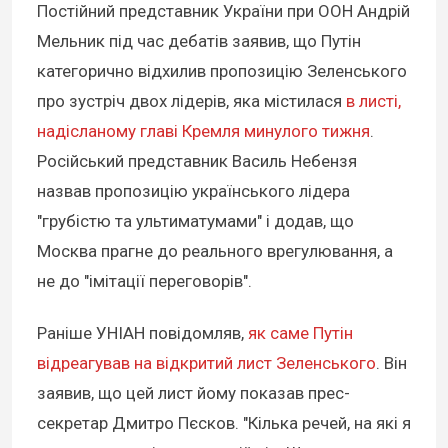
Постійний представник України при ООН Андрій
Мельник під час дебатів заявив, що Путін
категорично відхилив пропозицію Зеленського
про зустріч двох лідерів, яка містилася
в листі,
надісланому главі Кремля минулого тижня
.
Російський представник Василь Небензя
назвав пропозицію українського лідера
"грубістю та ультиматумами" і додав, що
Москва прагне до реального врегулювання, а
не до "імітації переговорів".
Раніше УНІАН повідомляв,
як саме Путін
відреагував на відкритий лист Зеленського
. Він
заявив, що цей лист йому показав прес-
секретар Дмитро Пєсков. "Кілька речей, на які я