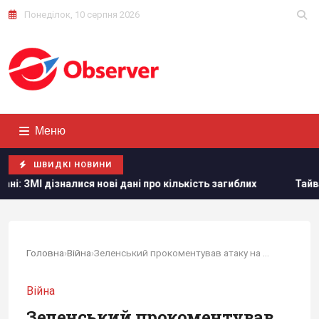
Понеділок, 10 серпня 2026
Меню
ШВИДКІ НОВИНИ
 нові дані про кількість загиблих
Тайвань показав під ча
Головна
›
Війна
›
Зеленський прокоментував атаку на автобус з...
Війна
Зеленський прокоментував