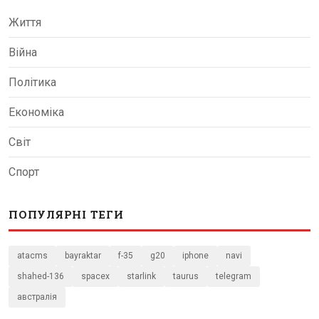
Життя
Війна
Політика
Економіка
Світ
Спорт
ПОПУЛЯРНІ ТЕГИ
atacms
bayraktar
f-35
g20
iphone
navi
shahed-136
spacex
starlink
taurus
telegram
австралія