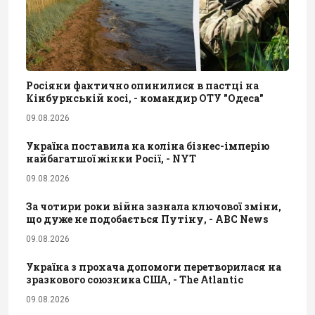
Росіяни фактично опинилися в пастці на
Кінбурнській косі, - командир ОТУ "Одеса"
09.08.2026
Україна поставила на коліна бізнес-імперію
найбагатшої жінки Росії, - NYT
09.08.2026
За чотири роки війна зазнала ключової зміни,
що дуже не подобається Путіну, - ABC News
09.08.2026
Україна з прохача допомоги перетворилася на
зразкового союзника США, - The Atlantic
09.08.2026