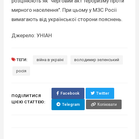
розцінюють як "черговий акт тероризму проти
мирного населення". При цьому у МЗС Росії
вимагають від української сторони пояснень.
Джерело: УНІАН
ТЕГИ:
війна в україні
володимир зеленський
росія
Facebook
Twitter
ПОДІЛИТИСЯ
ЦІЄЮ СТАТТЕЮ:
Telegram
Копіювати