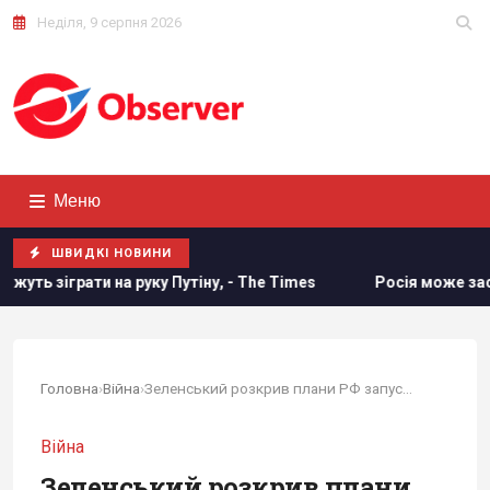
Неділя, 9 серпня 2026
Меню
ШВИДКІ НОВИНИ
ку Путіну, - The Times
Росія може застосувати ядерну зб
Головна
›
Війна
›
Зеленський розкрив плани РФ запускати БПЛА з...
Війна
Зеленський розкрив плани