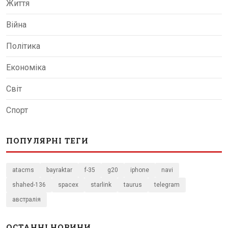
Життя
Війна
Політика
Економіка
Світ
Спорт
ПОПУЛЯРНІ ТЕГИ
atacms
bayraktar
f-35
g20
iphone
navi
shahed-136
spacex
starlink
taurus
telegram
австралія
ОСТАННІ НОВИНИ