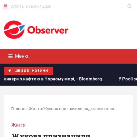
Субота, 8 серпня 2026
Меню
ШВИДКІ НОВИНИ
рному морі, - Bloomberg
У Росії загорілись одразу два в
Головна
›
Життя
›
Жукова призначили радником голови Нацполіції
Життя
Жукова призначили