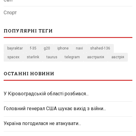
Спорт
ПОПУЛЯРНІ ТЕГИ
bayraktar
f-35
g20
iphone
navi
shahed-136
spacex
starlink
taurus
telegram
австралія
австрія
ОСТАННІ НОВИНИ
У Кіровоградській області розбився...
Головний генерал США шукає вихід з війни...
Україна погодилася не атакувати...