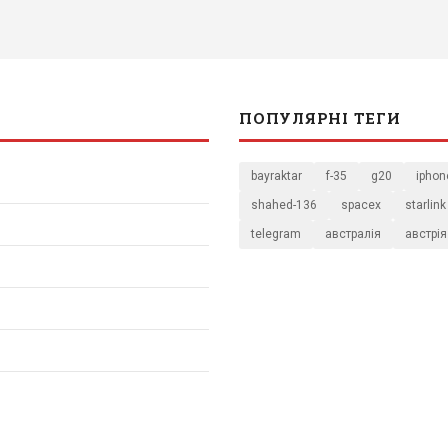
ПОПУЛЯРНІ ТЕГИ
bayraktar
f-35
g20
iphon
shahed-136
spacex
starlink
telegram
австралія
австрія