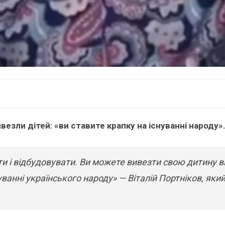
езли дітей: «ви ставите крапку на існуванні народу». 
ти і відбудовувати. Ви можете вивезти свою дитину від
уванні українського народу» — Віталій Портніков, яки