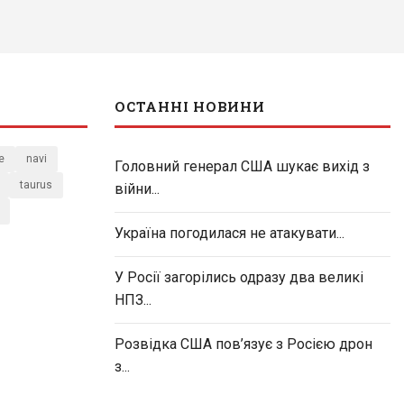
ОСТАННІ НОВИНИ
e
navi
Головний генерал США шукає вихід з
taurus
війни...
Україна погодилася не атакувати...
У Росії загорілись одразу два великі
НПЗ...
Розвідка США пов’язує з Росією дрон
з...