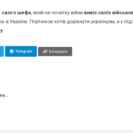
в свого шефа
, який на початку війни
вивіз своїх військо
ись в Україну. Портніков хотів дорікнути українцям, а у п
ду
.
Telegram
Копіювати
о...