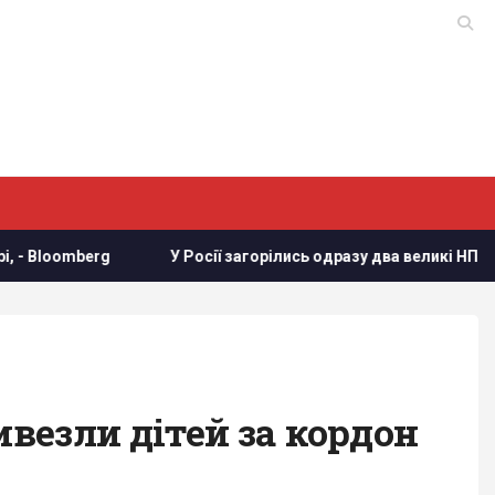
У Росії загорілись одразу два великі НПЗ після атаки ук
везли дітей за кордон