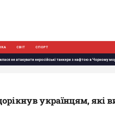
ІКА
СВІТ
СПОРТ
вати неросійські танкери з нафтою в Чорному морі, - Bloomberg
рікнув українцям, які ви