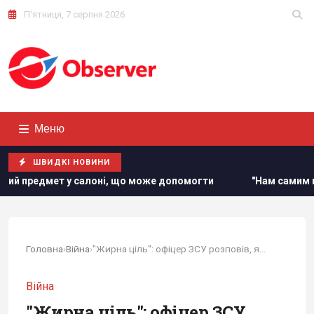
П'ятниця, 7 серпня 2026
Меню
ШВИДКІ НОВИНИ
і, що може допомогти
"Нам самим потрібні": Трамп відре
Головна
›
Війна
›
"Жирна ціль": офіцер ЗСУ розповів, як з...
Війна
"Жирна ціль": офіцер ЗСУ