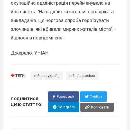
окупаційна адміністрація перейменувала на
його честь. "На відкриття зігнали школярів та
викладачів. Це чергова спроба героїзувати
злочинців, які вбивали мирних жителів міста", -
йшлося в повідомленні.
Джерело: УНІАН
ТЕГИ:
війна в україні
війна з росією
Facebook
Twitter
ПОДІЛИТИСЯ
ЦІЄЮ СТАТТЕЮ:
Telegram
Копіювати