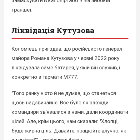
замаскувати в капонірі або в неглибокій
траншеї.
Ліквідація Кутузова
Коломієць пригадав, що російського генерал-
майора Романа Кутузова у червні 2022 року
ліквідувала саме батарея, у якій він служив, і
конкретно з гармати М777.
"Того ранку ніхто й не думав, що станеться
щось надзвичайне. Все було як завжди:
командири зв’язалися з нами, дали координати
цілей. Але, крім цього, нам сказали: "Хлопці,
буде жирна ціль. Давайте, працюйте влучно, як
ви умієте!"", - поділився боєць.