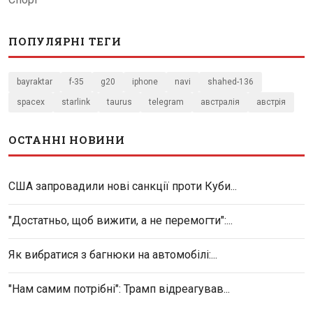
ПОПУЛЯРНІ ТЕГИ
bayraktar
f-35
g20
iphone
navi
shahed-136
spacex
starlink
taurus
telegram
австралія
австрія
ОСТАННІ НОВИНИ
США запровадили нові санкції проти Куби...
"Достатньо, щоб вижити, а не перемогти":...
Як вибратися з багнюки на автомобілі:...
"Нам самим потрібні": Трамп відреагував...