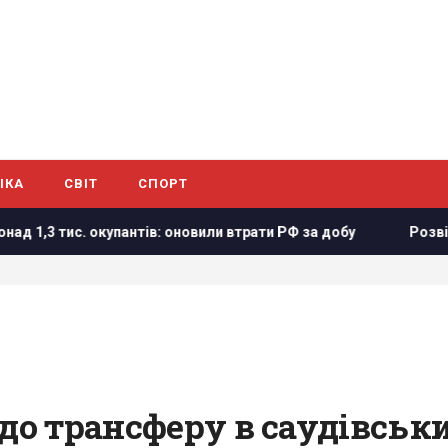
ІКА
СВІТ
СПОРТ
антів: оновили втрати РФ за добу
Розвідка США допомогла 
 до трансферу в саудівськ