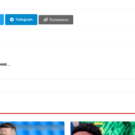
Telegram
Копіювати
ня...