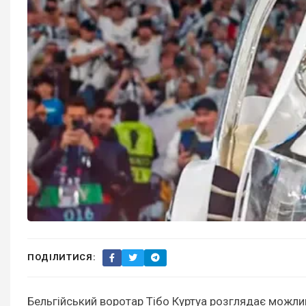
ПОДІЛИТИСЯ:
Бельгійський воротар Тібо Куртуа розглядає можли