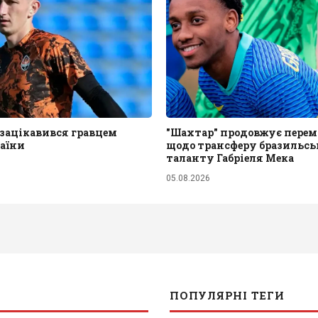
зацікавився гравцем
"Шахтар" продовжує пере
раїни
щодо трансферу бразильсь
таланту Габріеля Мека
05.08.2026
ПОПУЛЯРНІ ТЕГИ