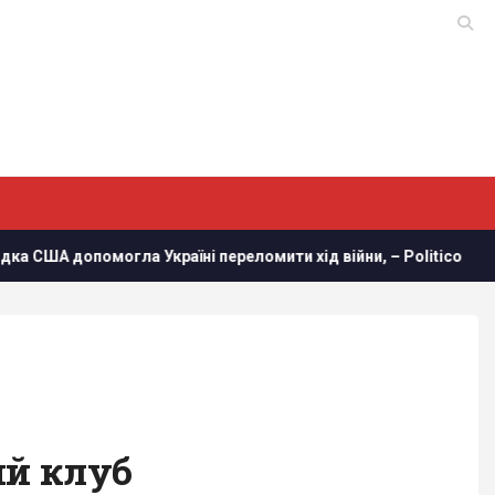
Україні переломити хід війни, – Politico
Сьогодні буде 
ий клуб