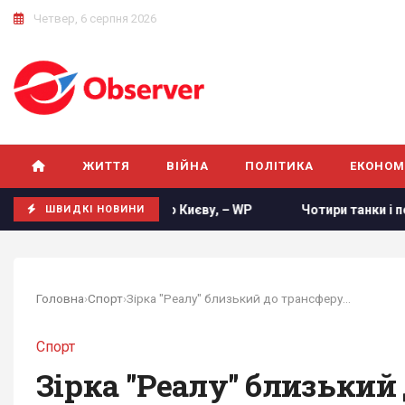
Четвер, 6 серпня 2026
ЖИТТЯ
ВІЙНА
ПОЛІТИКА
ЕКОНОМ
 удару по Києву, – WP
Чотири танки і понад 1,3 тис. окуп
ШВИДКІ НОВИНИ
Головна
›
Спорт
›
Зірка "Реалу" близький до трансферу в саудівський клуб
Спорт
Зірка "Реалу" близький