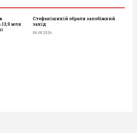
в
Стефанішиній обрали запобіжний
 13,9 млн
захід
лі
06.08.2026