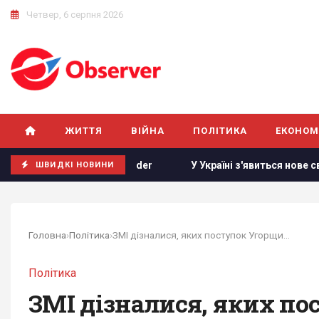
Четвер, 6 серпня 2026
ЖИТТЯ
ВІЙНА
ПОЛІТИКА
ЕКОНОМ
м, - Business Insider
У Україні з'явиться нове свято: що
ШВИДКІ НОВИНИ
Головна
›
Політика
›
ЗМІ дізналися, яких поступок Угорщина...
Політика
ЗМІ дізналися, яких по