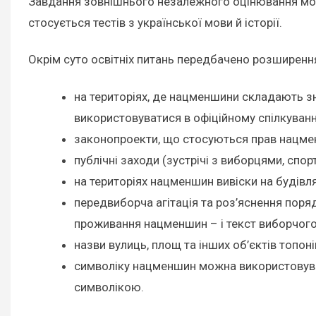
Завдання зовнішнього незалежного оцінювання мо
стосується тестів з української мови й історії.
Окрім суто освітніх питань передбачено розширення
на територіях, де нацменшини складають з
використовуватися в офіційному спілкуван
законопроекти, що стосуються прав нацмен
публічні заходи (зустрічі з виборцями, сп
на територіях нацменшин вивіски на будів
передвиборча агітація та роз’яснення пор
проживання нацменшин – і текст виборчог
назви вулиць, площ та інших об’єктів топ
символіку нацменшин можна використовуват
символікою.