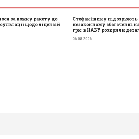
ємося за кожну ракету до
Стефанішину підозрюють 
онсультації щодо ліцензій
незаконному збагаченні на
грн: в НАБУ розкрили дета
06.08.2026