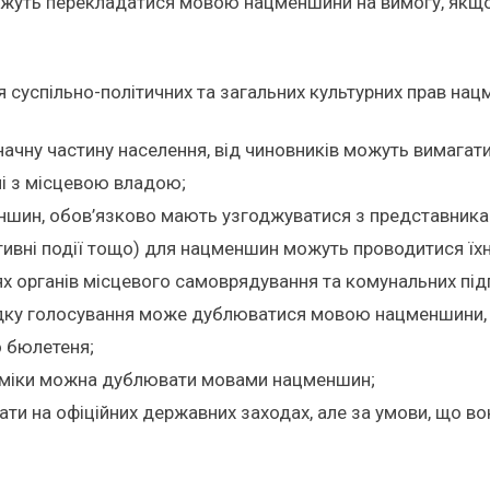
жуть перекладатися мовою нацменшини на вимогу, якщо 
 суспільно-політичних та загальних культурних прав нац
начну частину населення, від чиновників можуть вимага
ні з місцевою владою;
шин, обов’язково мають узгоджуватися з представникам
ортивні події тощо) для нацменшин можуть проводитися ї
лях органів місцевого самоврядування та комунальних п
ядку голосування може дублюватися мовою нацменшини, а
о бюлетеня;
оніміки можна дублювати мовами нацменшин;
и на офіційних державних заходах, але за умови, що во