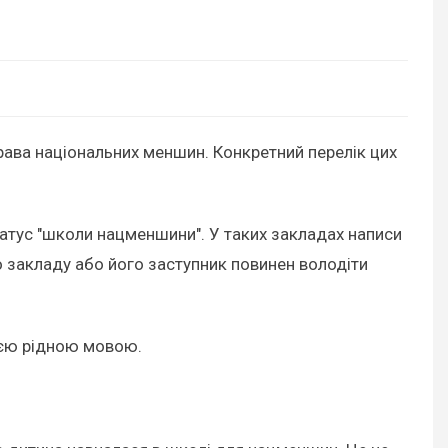
рава національних меншин. Конкретний перелік цих
татус "школи нацменшини". У таких закладах написи
о закладу або його заступник повинен володіти
оєю рідною мовою.