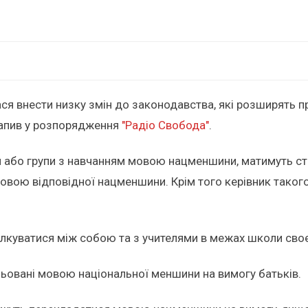
ся внести низку змін до законодавства, які розширять п
трапив у розпорядження
"Радіо Свобода"
.
аси або групи з навчанням мовою нацменшини, матимуть с
овою відповідної нацменшини. Крім того керівник таког
пілкуватися між собою та з учителями в межах школи св
льовані мовою національної меншини на вимогу батьків.