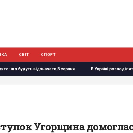
ІКА
СВІТ
СПОРТ
 будуть відзначати 8 серпня
В Україні розподіляти елект
ступок Угорщина домоглас