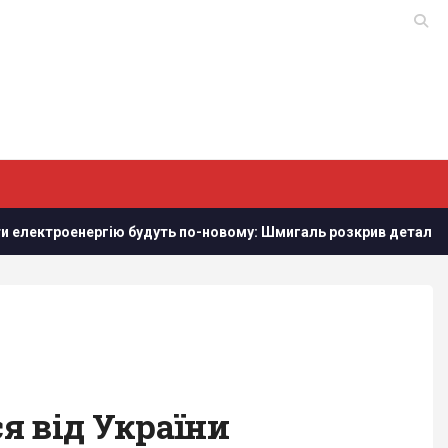
роенергію будуть по-новому: Шмигаль розкрив деталі
За
я від України