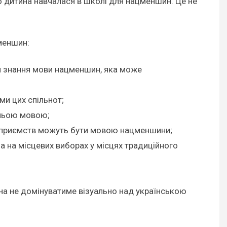
дитина навчалася в школі для нацменшин. Це не
меншин:
ти знання мови нацменшин, яка може
и цих спільнот;
хньою мовою;
ідприємств можуть бути мовою нацменшини;
 на місцевих виборах у місцях традиційного
на не домінуватиме візуально над українською