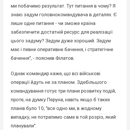
ми побачимо результат. Тут питання в чому? Я
знаю задум головнокомандувача в деталях. Є
лише одне питання - чи зможе країна
забезпечити достатній ресурс для реалізації
цього задуму? Задум дуже хороший. Задум
має і певне оперативне бачення, і стратегічне
бачення", - пояснив Філатов.
Однак командир каже, що всі військові
операції йдуть не за планом. Здебільшого
командування готує три плани розвитку подій,
проте, на думку Перуна, навіть якщо б таких
планів було 10, "все одно ми, в жодному
випадку, не потрапимо саме в той розріз, який
планували".