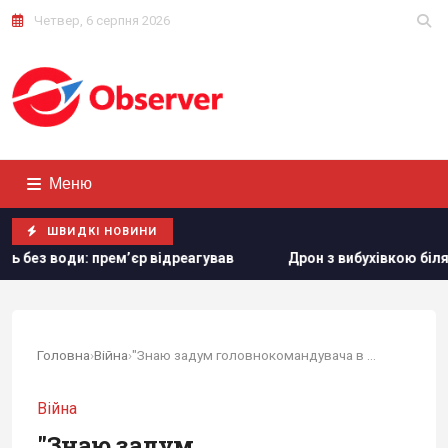
Четвер, 6 серпня 2026
Меню
ШВИДКІ НОВИНИ
ідреагував
Дрон з вибухівкою біля українського Ан-24 в 
Головна
›
Війна
›
"Знаю задум головнокомандувача в деталях":...
Війна
"Знаю задум