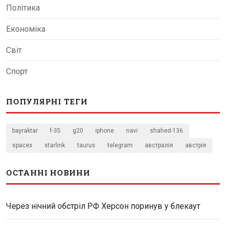
Політика
Економіка
Світ
Спорт
ПОПУЛЯРНІ ТЕГИ
bayraktar
f-35
g20
iphone
navi
shahed-136
spacex
starlink
taurus
telegram
австралія
австрія
ОСТАННІ НОВИНИ
Через нічний обстріл РФ Херсон поринув у блекаут