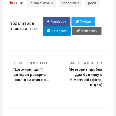
ТЕГИ:
війна в україні
запоріжжя
росія
Facebook
Twitter
ПОДІЛИТИСЯ
ЦІЄЮ СТАТТЕЮ:
Telegram
Копіювати
ПОПЕРЕДНЯ СТАТТЯ
НАСТУПНА СТАТТЯ
"Це жирні цілі":
Метеорит пробив
ветеран розкрив
дах будинку в
наслідки атак по...
Німеччині (фото,
відео)