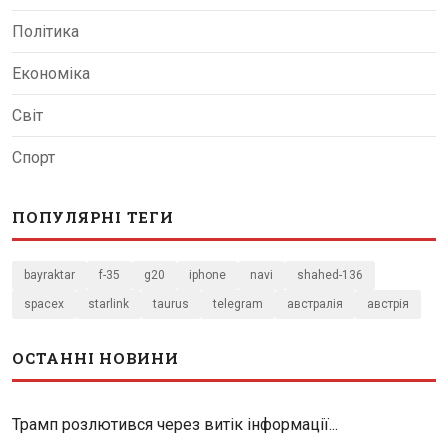
Політика
Економіка
Світ
Спорт
ПОПУЛЯРНІ ТЕГИ
bayraktar
f-35
g20
iphone
navi
shahed-136
spacex
starlink
taurus
telegram
австралія
австрія
ОСТАННІ НОВИНИ
Трамп розлютився через витік інформації...