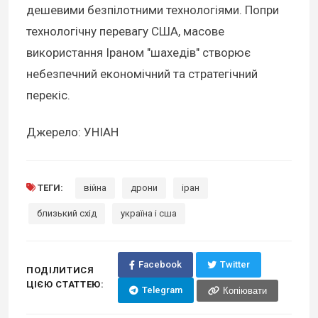
дешевими безпілотними технологіями. Попри
технологічну перевагу США, масове
використання Іраном "шахедів" створює
небезпечний економічний та стратегічний
перекіс.
Джерело: УНІАН
ТЕГИ:
війна
дрони
іран
близький схід
україна і сша
Facebook
Twitter
ПОДІЛИТИСЯ
ЦІЄЮ СТАТТЕЮ:
Telegram
Копіювати