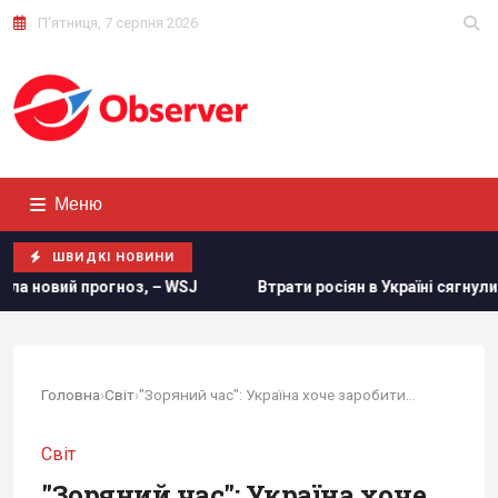
П'ятниця, 7 серпня 2026
Меню
ШВИДКІ НОВИНИ
Втрати росіян в Україні сягнули нової психологічної позна
Головна
›
Світ
›
"Зоряний час": Україна хоче заробити на...
Світ
"Зоряний час": Україна хоче