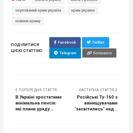
окупований крим україна
крим україна
новини криму
Facebook
Twitter
ПОДІЛИТИСЯ
ЦІЄЮ СТАТТЕЮ:
Telegram
Копіювати
ПОПЕРЕДНЯ СТАТТЯ
НАСТУПНА СТАТТЯ
В Україні зростатиме
Російські Ту-160 з
мінімальна пенсія:
винищувачами
які плани уряду...
"засвітились" над...