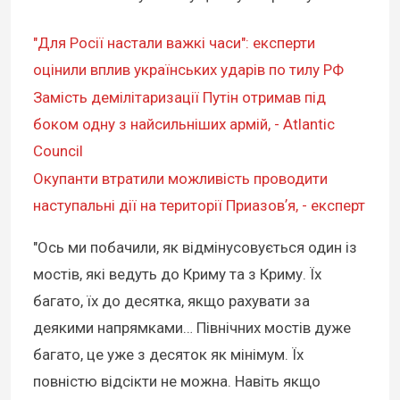
"Для Росії настали важкі часи": експерти
оцінили вплив українських ударів по тилу РФ
Замість демілітаризації Путін отримав під
боком одну з найсильніших армій, - Atlantic
Council
Окупанти втратили можливість проводити
наступальні дії на території Приазовʼя, - експерт
"Ось ми побачили, як відмінусовується один із
мостів, які ведуть до Криму та з Криму. Їх
багато, їх до десятка, якщо рахувати за
деякими напрямками… Північних мостів дуже
багато, це уже з десяток як мінімум. Їх
повністю відсікти не можна. Навіть якщо