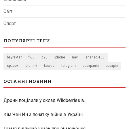
Світ
Спорт
ПОПУЛЯРНІ ТЕГИ
bayraktar
f-35
g20
iphone
navi
shahed-136
spacex
starlink
taurus
telegram
австралія
австрія
ОСТАННІ НОВИНИ
Дрони поцілили у склад Wildberries в...
Кім Чен Ин з початку війни в Україні...
Трамп підписав укази про обмеження...