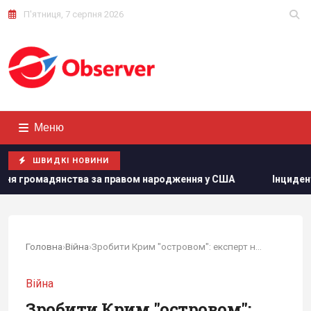
П'ятниця, 7 серпня 2026
Меню
ШВИДКІ НОВИНИ
 правом народження у США
Інцидент у Лейпцигу: у Німечч
Головна
›
Війна
›
Зробити Крим "островом": експерт назвав...
Війна
Зробити Крим "островом":