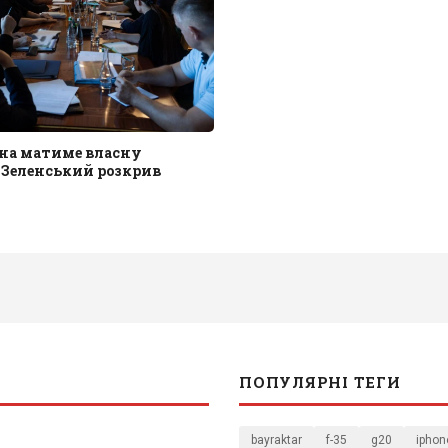
їна матиме власну
 Зеленський розкрив
ПОПУЛЯРНІ ТЕГИ
bayraktar
f-35
g20
iphon