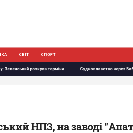
ІКА
СВІТ
СПОРТ
озкрив терміни
Судноплавство через Баб-ель-Мандебську
ський НПЗ, на заводі "Ап