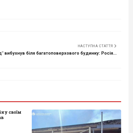
НАСТУПНА СТАТТЯ
" вибухнув біля багатоповерхового будинку: Росія...
іну своїм
ав