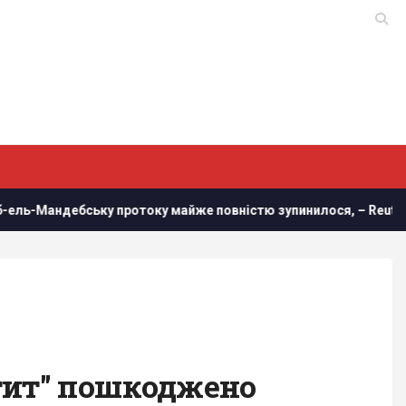
 протоку майже повністю зупинилося, – Reuters
У Нові
атит" пошкоджено