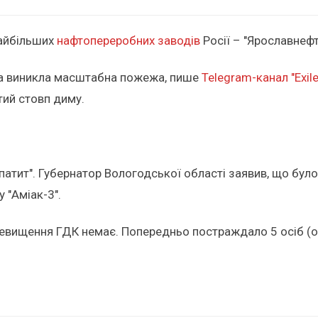
найбільших
нафтопереробних заводів
Росії – "Ярославнефт
єкта виникла масштабна пожежа, пише
Telegram-канал "Exil
тий стовп диму.
Апатит". Губернатор Вологодської області заявив, що бу
 "Аміак-3".
евищення ГДК немає. Попередньо постраждало 5 осіб (опіки