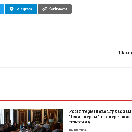
Telegram
Копіювати
.
"Шахед
Росія терміново шукає зам
"Іскандерам": експерт вказ
причину
06.08.2026