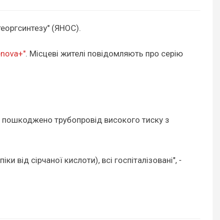
еоргсинтезу" (ЯНОС).
enova+"
. Місцеві жителі повідомляють про серію
ло пошкоджено трубопровід високого тиску з
 від сірчаної кислоти), всі госпіталізовані", -