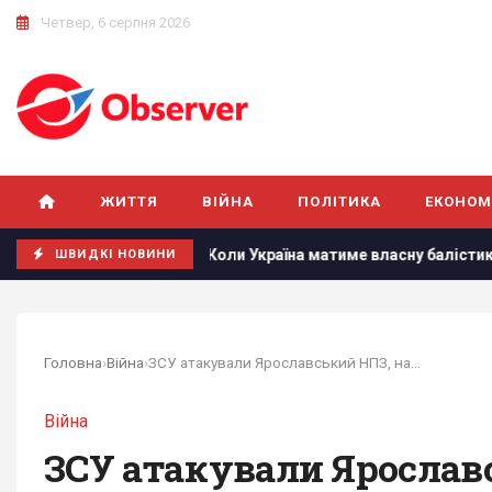
Четвер, 6 серпня 2026
ЖИТТЯ
ВІЙНА
ПОЛІТИКА
ЕКОНОМ
ЗМІ
Коли Україна матиме власну балістику: Зеленський р
ШВИДКІ НОВИНИ
Головна
›
Війна
›
ЗСУ атакували Ярославський НПЗ, на заводі...
Війна
ЗСУ атакували Ярослав