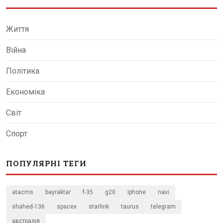
Життя
Війна
Політика
Економіка
Світ
Спорт
ПОПУЛЯРНІ ТЕГИ
atacms
bayraktar
f-35
g20
iphone
navi
shahed-136
spacex
starlink
taurus
telegram
австралія