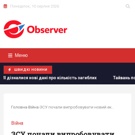
Понеділок, 10 серпня 2026
Меню
ШВИДКІ НОВИНИ
і про кількість загиблих
Тайвань показав під час військо
Головна
›
Війна
›
ЗСУ почали випробовувати новий екзоскелет:...
Війна
ЗСУ почали випробовувати