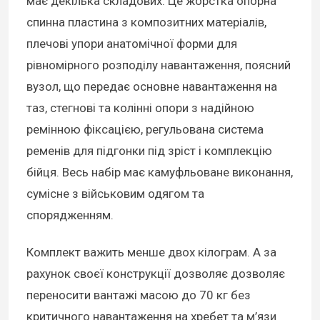
має декілька складових. Це жорстка опорна
спинна пластина з композитних матеріалів,
плечові упори анатомічної форми для
рівномірного розподілу навантаження, поясний
вузол, що передає основне навантаження на
таз, стегнові та колінні опори з надійною
ремінною фіксацією, регульована система
ременів для підгонки під зріст і комплекцію
бійця. Весь набір має камуфльоване виконання,
сумісне з військовим одягом та
спорядженням.
Комплект важить менше двох кілограм. А за
рахунок своєї конструкції дозволяє дозволяє
переносити вантажі масою до 70 кг без
критичного навантаження на хребет та м’язи