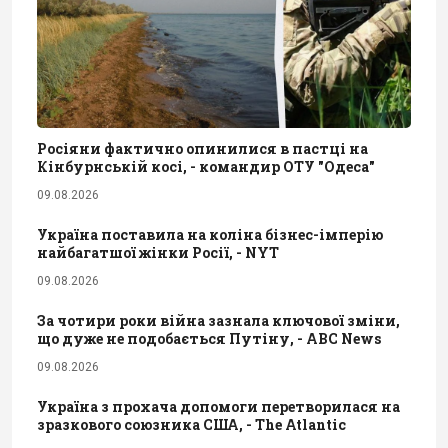
Росіяни фактично опинилися в пастці на
Кінбурнській косі, - командир ОТУ "Одеса"
09.08.2026
Україна поставила на коліна бізнес-імперію
найбагатшої жінки Росії, - NYT
09.08.2026
За чотири роки війна зазнала ключової зміни,
що дуже не подобається Путіну, - ABC News
09.08.2026
Україна з прохача допомоги перетворилася на
зразкового союзника США, - The Atlantic