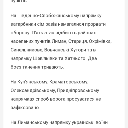
пунктів.
На Південно-Слобожанському напрямку
загарбники сім разів намагалися прорвати
оборону. П'ять атак відбито в районах
населених пунктів Лиман, Стариця, Охрімівка,
Синельникове, Вовчанські Хутори та в
напрямку Шев'яківки та Хатнього. Два
боєзіткнення тривають.
На Куп'янському, Краматорському,
Олександрівському, Придніпровському
напрямках спроб ворога просуватися не
зафіксовано.
На Лиманському напрямку українські воїни