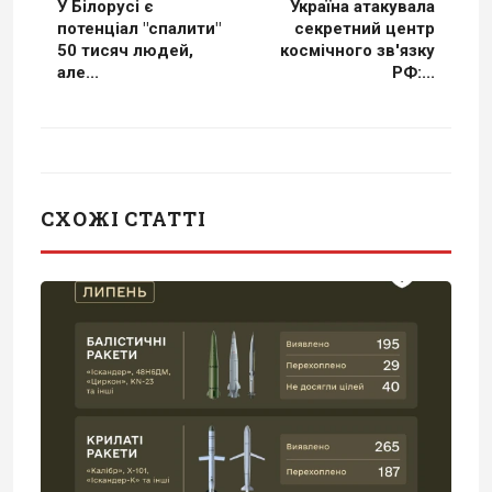
У Білорусі є
Україна атакувала
потенціал "спалити"
секретний центр
50 тисяч людей,
космічного зв'язку
але...
РФ:...
СХОЖІ СТАТТІ