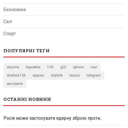
Економіка
Світ
Спорт
ПОПУЛЯРНІ ТЕГИ
atacms
bayraktar
f-35
g20
iphone
navi
shahed-136
spacex
starlink
taurus
telegram
австралія
ОСТАННІ НОВИНИ
Росія може застосувати ядерну зброю проти...