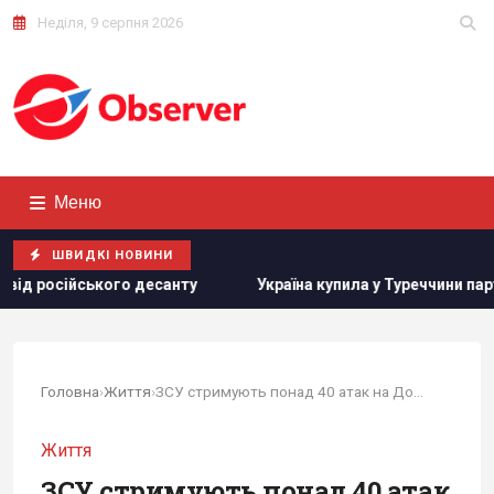
Неділя, 9 серпня 2026
Меню
ШВИДКІ НОВИНИ
нту
Україна купила у Туреччини партію ракет ATACMS і гусе
Головна
›
Життя
›
ЗСУ стримують понад 40 атак на Донеччині:...
Життя
ЗСУ стримують понад 40 атак