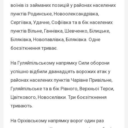
воїнів із займаних позицій у районах населених
пунктів Родинське, Новоолександрівка,
Сергіївка, Удачне, Софіївка та в бік населених
пунктів Вільне, Ганнівка, Шевченко, Білицьке,
Біляківка, Новопавлівка, Біляківка. Одне
боєзіткнення триває.
На Гуляйпільському напрямку Сили оборони
успішно відбили дванадцять ворожих атак у
районах населених пунктів Чарівне Привільне,
Гуляйпільське та в бік Рівного, Верхньої Терси,
Цвіткового, Новоселівки. Три боєзіткнення
тривають.
На Оріхівському напрямку ворог один раз