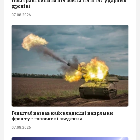
Повітряні сили за ніч збили 114 зі 147 ударних
дронів1
07.08.2026
Генштаб назвав найскладніші напрямки
фронту - головне зі зведення
07.08.2026