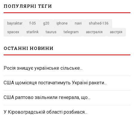
ПОПУЛЯРНІ ТЕГИ
bayraktar
f-35
g20
iphone
navi
shahed-136
spacex
starlink
taurus
telegram
австралія
австрія
ОСТАННІ НОВИНИ
Росія знищує українське сільське...
США щомісяця постачатимуть Україні ракети...
США раптово звільнили генерала, що...
У Кіровоградській області розбився...