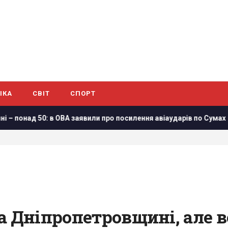
ІКА
СВІТ
СПОРТ
в ОВА заявили про посилення авіаударів по Сумах
Нацбанк п
а Дніпропетровщині, але в