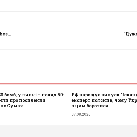
es...
"Дуже
30 бомб, у липні – понад 50:
РФ нарощує випуск "Ісканд
вили про посилення
експерт пояснив, чому Укр
 по Сумах
з цим боротися
07.08.2026