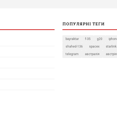
ПОПУЛЯРНІ ТЕГИ
bayraktar
f-35
g20
iphon
shahed-136
spacex
starlink
telegram
австралія
австрія