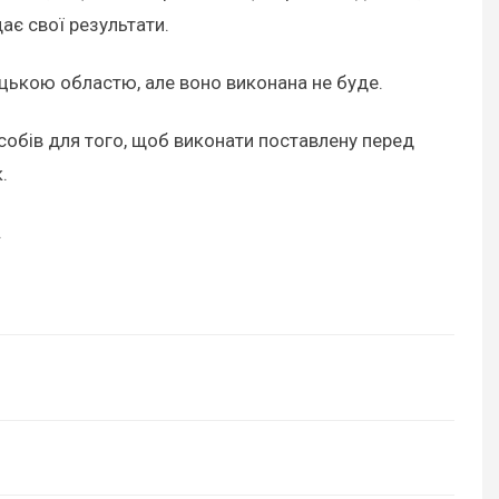
дає свої результати.
ецькою областю, але воно виконана не буде.
асобів для того, щоб виконати поставлену перед
к.
.