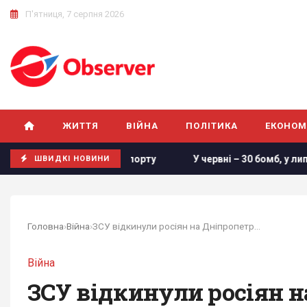
П'ятниця, 7 серпня 2026
ЖИТТЯ
ВІЙНА
ПОЛІТИКА
ЕКОНОМ
 в районі порту
У червні – 30 бомб, у липні – понад 50: 
ШВИДКІ НОВИНИ
Головна
›
Війна
›
ЗСУ відкинули росіян на Дніпропетровщині, але...
Війна
ЗСУ відкинули росіян н