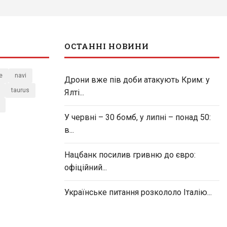
ОСТАННІ НОВИНИ
e
navi
Дрони вже пів доби атакують Крим: у
taurus
Ялті...
У червні – 30 бомб, у липні – понад 50:
в...
Нацбанк посилив гривню до євро:
офіційний...
Українське питання розкололо Італію...