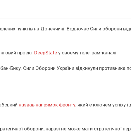
лених пунктів на Донеччині. Водночас Сили оборони відк
инговий проєкт
DeepState
у своєму телеграм-каналі.
бан-Бику. Сили Оборони України відкинули противника по
рабський
назвав напрямок фронту
, який є ключем успіху і
тратегічної оборони, наразі не може мати стратегічної пер