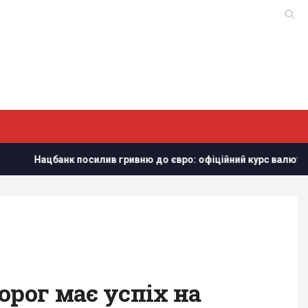
осилив гривню до євро: офіційний курс валют на понеділок
орог має успіх на