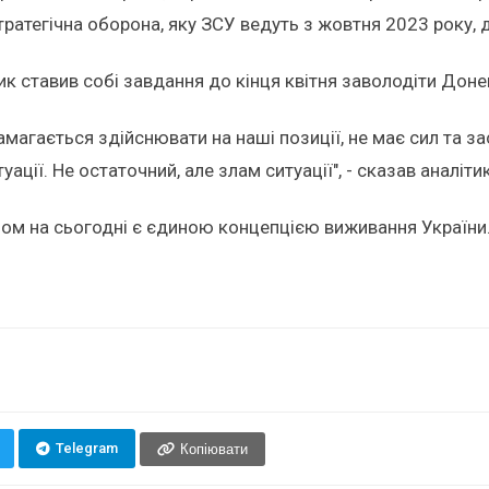
стратегічна оборона, яку ЗСУ ведуть з жовтня 2023 року, 
ик ставив собі завдання до кінця квітня заволодіти Дон
амагається здійснювати на наші позиції, не має сил та з
ації. Не остаточний, але злам ситуації", - сказав аналіти
аном на сьогодні є єдиною концепцією виживання України
Telegram
Копіювати