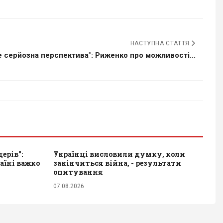
НАСТУПНА СТАТТЯ
 серйозна перспектива": Риженко про можливості...
ерів":
Українці висловили думку, коли
аїні важко
закінчиться війна, - результати
опитування
07.08.2026