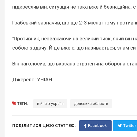
підкреслив він, ситуація не така вже й безнадійна: 
Грабський зазначив, що ще 2-3 місяці тому противн
"Противник, незважаючи на великий тиск, який він н
собою задачу. Й це вже є, що називається, злам ситу
Він наголосив, що вказана стратегічна оборона ст
Джерело: УНІАН
ТЕГИ:
війна в україні
донецька область
ПОДІЛИТИСЯ ЦІЄЮ СТАТТЕЮ:
Facebook
Twitter