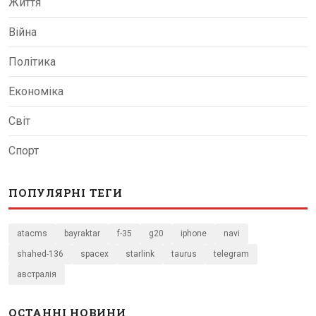
Життя
Війна
Політика
Економіка
Світ
Спорт
ПОПУЛЯРНІ ТЕГИ
atacms
bayraktar
f-35
g20
iphone
navi
shahed-136
spacex
starlink
taurus
telegram
австралія
ОСТАННІ НОВИНИ