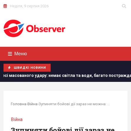
Неділя, 9 серпня 2026
Меню
ШВИДКІ НОВИНИ
є світла та води, багато постраждалих
Один із найближчи
Головна
›
Війна
›
Зупиняти бойові дії зараз не можна: комбриг...
Війна
Зупиняти бойові дії зараз не