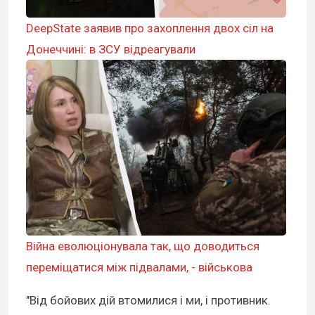
DeepState заявив про захоплення двох сіл на
Донеччині: в ЗСУ відреагували
Війна еволюціонувала так, що доводиться
переміщатися між підвалами, - військова
"Від бойових дій втомилися і ми, і противник.