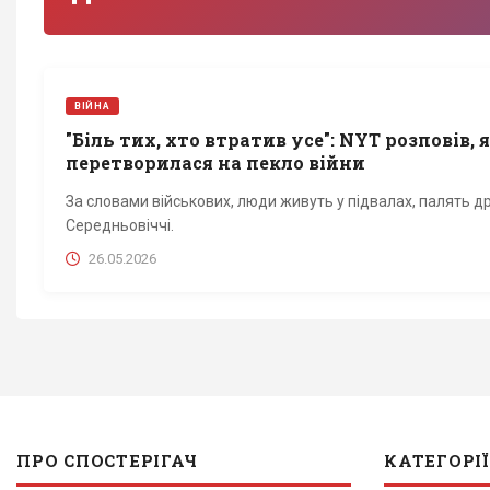
ВІЙНА
"Біль тих, хто втратив усе": NYT розповів,
перетворилася на пекло війни
За словами військових, люди живуть у підвалах, палять др
Середньовіччі.
26.05.2026
ПРО СПОСТЕРІГАЧ
КАТЕГОРІЇ