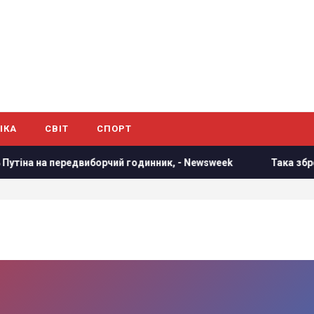
ІКА
СВІТ
СПОРТ
іна на передвиборчий годинник, - Newsweek
Така зброя є 