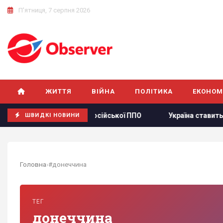
П'ятниця, 7 серпня 2026
ЖИТТЯ
ВІЙНА
ПОЛІТИКА
ЕКОНОМ
 ефективність роботи російської ППО
Україна ставить Пут
ШВИДКІ НОВИНИ
Головна
›
#донеччина
ТЕГ
донеччина