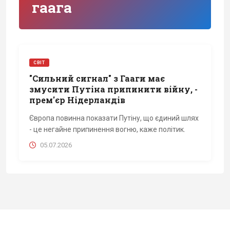
гаага
СВІТ
"Сильний сигнал" з Гааги має
змусити Путіна припинити війну, -
прем'єр Нідерландів
Європа повинна показати Путіну, що єдиний шлях
- це негайне припинення вогню, каже політик.
05.07.2026