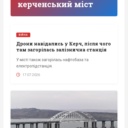
керченський міст
ВІЙНА
Дрони навідались у Керч, після чого
там загорілась залізнична станція
У місті також загорілась нафтобаза та
електропідстанція.
17.07.2026