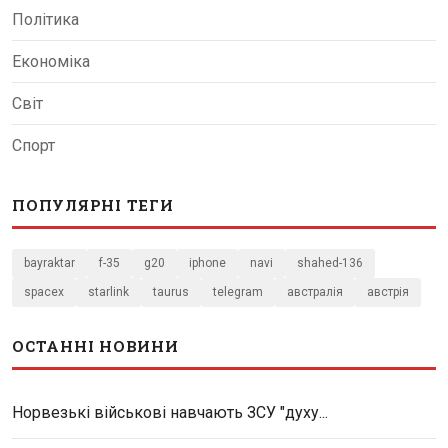
Політика
Економіка
Світ
Спорт
ПОПУЛЯРНІ ТЕГИ
bayraktar
f-35
g20
iphone
navi
shahed-136
spacex
starlink
taurus
telegram
австралія
австрія
ОСТАННІ НОВИНИ
Норвезькі військові навчають ЗСУ "духу...