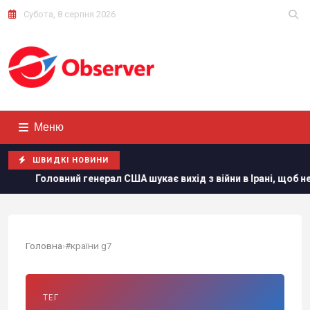
Субота, 8 серпня 2026
Меню
ШВИДКІ НОВИНИ
оловний генерал США шукає вихід з війни в Ірані, щоб не розлют
Головна
›
#країни g7
ТЕГ