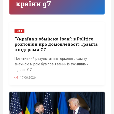
країни g7
СВІТ
"Україна в обмін на Іран": в Politico
розповіли про домовленості Трампа
з лідерами G7
Позитивний результат вівторкового саміту
значною мірою був пов’язаний із зусиллями
лідерів G7...
17.06.2026