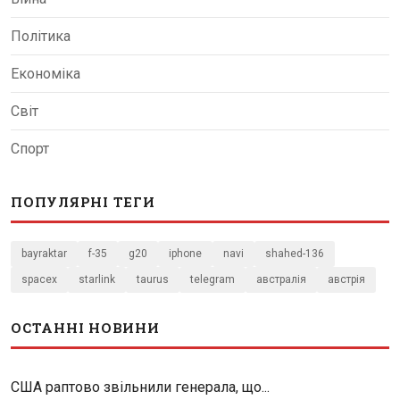
Політика
Економіка
Світ
Спорт
ПОПУЛЯРНІ ТЕГИ
bayraktar
f-35
g20
iphone
navi
shahed-136
spacex
starlink
taurus
telegram
австралія
австрія
ОСТАННІ НОВИНИ
США раптово звільнили генерала, що...